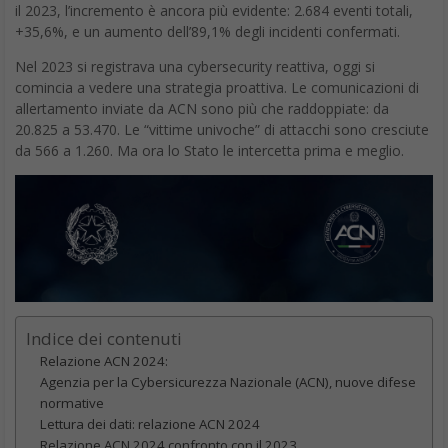
audit, controlli e ispezioni.
Sul fronte della formazione, sono stati avviati percorsi strutturati
con oltre 140 eventi pubblici, protocolli con università e
programmi specifici per i dirigenti pubblici. L’obiettivo: aumentare
la consapevolezza, ma anche costruire un capitale umano che
sia all’altezza della complessità tecnologica che viviamo.
Infine, c’è l’elemento culturale. L’ACN ha avviato una serie di
campagne di sensibilizzazione rivolte a settori strategici e a
categorie esposte, come il personale sanitario, per ridurre il
fattore di rischio umano. Si afferma così un’idea nuova di
cybersicurezza, che non è solo prevenzione, ma anche
educazione, inclusione, innovazione.
Francesco