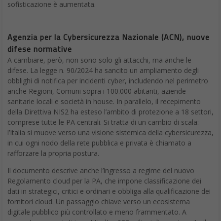
attacco hacker
DA
ANDREA INDIANO
|
19 APR 2025
|
CYBER SECURITY
|
Dalle email ai call center fasulli, cresce l’uso dello
spoofing per truffare utenti e aziende. Ecco come
funziona e perché difendersi è urgente
Lo spoofing è una truffa via telefono ed email che, negli ultimi
mesi, sta colpendo sempre più persone. Gli utenti ricevono
email da indirizzi apparentemente ufficiali o telefonate da
numeri noti che si rivelano, invece, trappole orchestrate da
gruppi criminali. Il fenomeno spoofing sta rapidamente
diventando una delle armi preferite dei cybercriminali.
La
sicurezza informatica aziendale
deve essere trattata come
un tema di resilienza, governance e continuità operativa.