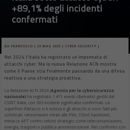
ransomware contro enti pubblici e sanità è cresciuto del 35% in
Europa. L’Italia, quindi, non fa eccezione, ma si distingue per la
sua risposta istituzionale più strutturata rispetto a quella di altri
paesi del Sud Europa.
Nel 2023 si registrava una cybersecurity reattiva, oggi si
comincia a vedere una strategia proattiva. Il rafforzamento
normativo, l’allargamento della base formata e la crescita dei
canali di segnalazione mostrano che il Paese ha imparato la
lezione: la difesa cyber non è più un riflesso, ma un’infrastruttura
di fiducia e governance.
Nuovi progetti ACN
Nel 2024, l’ACN ha portato avanti 39 procedimenti di scrutinio
tecnologico legati al Perimetro di Sicurezza Nazionale
Cibernetica (PSNC) e 134 procedimenti complessivi,
contribuendo a verificare la conformità delle tecnologie
utilizzate da soggetti pubblici e privati strategici. Ha inoltre
promosso certificazioni OCSI e rafforzato il supporto alla PA con