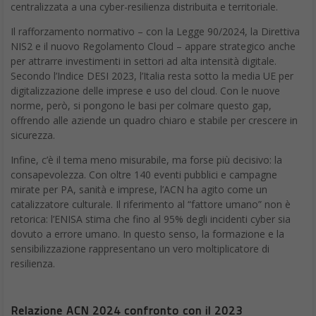
cloud e on-premise
DA
DIGITALIC
|
14 APR 2025
|
CYBER SECURITY
|
La nuova serie Zyxel USG FLEX H ridefinisce la
strategia di sicurezza per PMI e MSP: unifica cloud e
on-premises, semplifica la gestione e potenzia la
protezione con AI e integrazione intelligente.
Nel tempo liquido della
cybersecurity
, dove le minacce mutano
più in fretta degli aggiornamenti e le certezze si sciolgono come
neve al sole, le PMI e gli MSP si muovono su un crinale sottile:
proteggere tutto senza essere travolti dal peso della
complessità. È una danza tra urgenza e controllo, tra necessità
e sostenibilità.
Zyxel Networks, con la sua visione che fonde intelligenza
artificiale e semplicità operativa, entra in scena non con una
promessa, ma con una risposta: la nuova serie di firewall USG
FLEX H. Una tecnologia che non si limita a difendere, ma a