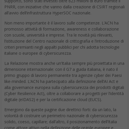
Cos’è lo spoofing via telefono
Nel caso delle telefonate, l’efficacia dello spoofing si basa su
una falla nel sistema: alcuni provider
VoIP
permettono agli utenti
di impostare liberamente il numero che apparirà sul display del
destinatario, semplicemente accedendo alla pagina di
configurazione del servizio. Nessun software aggiuntivo,
nessuna competenza tecnica particolare: basta inserire il