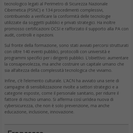
Zyxel ha pensato anche all’onboarding: con la nuova licenza
Entry Defense Pack (EDP), le aziende possono contare su un
pacchetto di funzionalità di sicurezza essenziali già attive al
primo avvio. Reputation Filter, analisi con SecuReporter e
Priority Support sono solo alcune delle dotazioni che rendono
l’EDP un alleato formidabile contro le minacce più insidiose, fin
dal primo giorno.
La serie USG FLEX H non si limita a potenziare l’hardware:
integra anche una protezione multilivello intelligente, grazie a
VPN IKEv2/EAP e SSL, sandboxing, anti-malware avanzato, filtri
DNS/IP/URL, IPS e controllo delle applicazioni. Un arsenale
completo, reso ancora più efficace dalla sinergia con
l’intelligenza artificiale.
Accessi sicuri con autenticazione moderna
La sicurezza passa anche per l’identità. L’integrazione con
Nebula abilita l’autenticazione a due fattori (2FA) per l’accesso
degli amministratori e supporta Microsoft Entra ID per il login al
captive portal degli access point wireless. Una misura necessaria
per garantire che solo gli utenti autorizzati possano accedere
alle risorse critiche della rete.