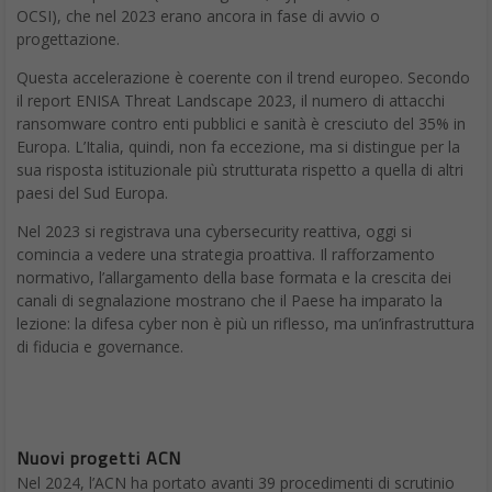
I nuovi modelli USG FLEX H sono progettati per rispondere al
duplice bisogno di prestazioni elevate e gestione semplificata.
Dotati di una nuova generazione hardware, questi firewall
offrono prestazioni triplicate in termini di firewall, VPN e UTM
rispetto alla serie precedente. Con supporto per velocità multi-
gigabit da 1G a 10G, rappresentano una soluzione ideale per reti
che devono scalare rapidamente, senza sacrificare la sicurezza.
Smart Sync: la convergenza che mancava
La vera rivoluzione, però, sta nella funzione Smart Sync: una
novità assoluta che consente di unificare la sicurezza tra il cloud
e l’on-premises. Le policy, gli oggetti di rete e le configurazioni di
alta disponibilità vengono sincronizzate automaticamente tra la
piattaforma cloud Nebula e l’interfaccia di gestione locale. Il
risultato? Coerenza operativa, drastica riduzione delle
configurazioni duplicate e una gestione che guarda davvero al
futuro delle reti ibride.
Sicurezza pronta all’uso, dal primo avvio