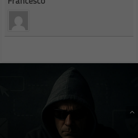
Digitalic
Load More
Chi siamo
Contatti
Pubblicità
Privacy
Cookies Policy
Disclaimer
// digitalic © 2020 - Tutti i diritti
riservati - MMEDIA
Partita IVA 03339380135 - Reg. Trib. Milano