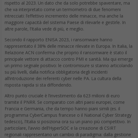
Zyxel Networks: la nuova
serie USG FLEX H unifica