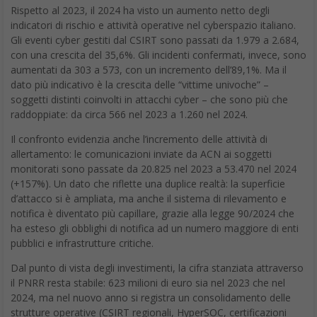
semplificare. E in un mondo che corre veloce, la vera
innovazione è saper rallentare la complessità.
“La nuova serie USG FLEX H riflette il nostro impegno nel fornire
soluzioni di sicurezza di rete che semplificano la gestione e
rafforzano la protezione,” afferma
Ken Tsai, Presidente di Zyxel
Networks. “Abbiamo ascoltato i clienti e costruito una risposta
concreta alla crescente complessità del mondo digitale.”
Zyxel USG FLEX H: una nuova generazione più potente