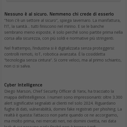
Nessuno è al sicuro. Nemmeno chi crede di esserlo
“Non c’è un settore al sicuro”, spiega Iavernaro. La manifattura,
l’IT, la sanità… tutti finiscono nel mirino. E se le banche
sembrano meno esposte, è solo perché sono partite prima nella
corsa alla sicurezza, con più soldi e normative più stringenti.
Nel frattempo, l’industria si è digitalizzata senza proteggersi:
controlli remoti, IoT, robotica avanzata. È la cosiddetta
“tecnologia senza cintura”. Si corre veloci, ma al primo schianto,
non ci si salva.
Cyber Intelligence
Diego Marson, Chief Security Officer di Yarix, ha tracciato la
mappa dell’intelligence. I numeri sono impressionanti: oltre 3.300
alert significativi segnalati ai clienti nel solo 2024. Riguardano
fughe di dati, vulnerabilità, domini fake registrati per phishing. La
realtà è questa: l’attacco non parte quando ce ne accorgiamo,
ma molto prima, nei mercati neri, nei domini civetta, nei data
leak di cui nessuno parla finché non è troppo tardi.