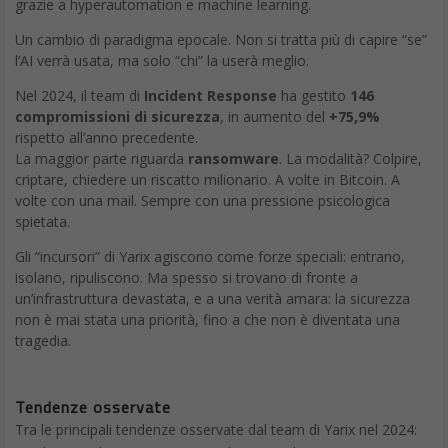
grazie a hyperautomation e machine learning.
Un cambio di paradigma epocale. Non si tratta più di capire “se”
l’AI verrà usata, ma solo “chi” la userà meglio.
Nel 2024, il team di
Incident Response
ha gestito
146
compromissioni di sicurezza
, in aumento del
+75,9%
rispetto all’anno precedente.
La maggior parte riguarda
ransomware
. La modalità? Colpire,
criptare, chiedere un riscatto milionario. A volte in Bitcoin. A
volte con una mail. Sempre con una pressione psicologica
spietata.
Gli “incursori” di Yarix agiscono come forze speciali: entrano,
isolano, ripuliscono. Ma spesso si trovano di fronte a
un’infrastruttura devastata, e a una verità amara: la sicurezza
non è mai stata una priorità, fino a che non è diventata una
tragedia.
Tendenze osservate
Tra le principali tendenze osservate dal team di Yarix nel 2024: