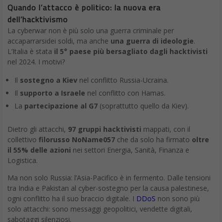
Quando l’attacco è politico: la nuova era
dell’hacktivismo
La cyberwar non è più solo una guerra criminale per
accaparrarsidei soldi, ma anche
una guerra di ideologie
.
L’Italia è stata
il 5° paese più bersagliato dagli hacktivisti
nel 2024. I motivi?
Il
sostegno a Kiev
nel conflitto Russia-Ucraina.
Il
supporto a Israele
nel conflitto con Hamas.
La
partecipazione al G7
(soprattutto quello da Kiev).
Dietro gli attacchi,
97 gruppi hacktivisti
mappati, con il
collettivo
filorusso NoName057
che da solo ha firmato
oltre
il 55% delle azioni
nei settori Energia, Sanità, Finanza e
Logistica.
Ma non solo Russia: l’Asia-Pacifico è in fermento. Dalle tensioni
tra India e Pakistan al cyber-sostegno per la causa palestinese,
ogni conflitto ha il suo braccio digitale. I
DDoS
non sono più
solo attacchi: sono messaggi geopolitici, vendette digitali,
sabotaggi silenziosi.