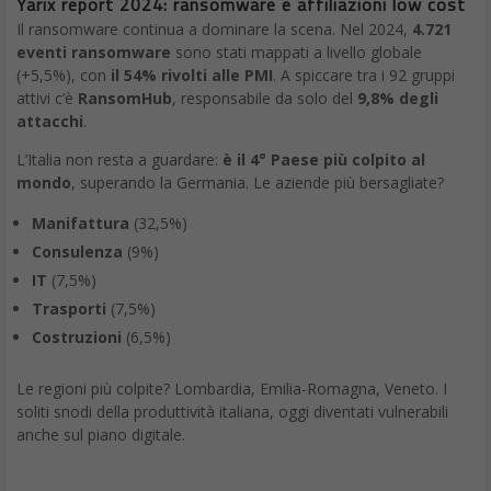
Yarix report 2024: ransomware e affiliazioni low cost
Il ransomware continua a dominare la scena. Nel 2024,
4.721
eventi ransomware
sono stati mappati a livello globale
(+5,5%), con
il 54% rivolti alle PMI
. A spiccare tra i 92 gruppi
attivi c’è
RansomHub
, responsabile da solo del
9,8% degli
attacchi
.
L’Italia non resta a guardare:
è il 4° Paese più colpito al
mondo
, superando la Germania. Le aziende più bersagliate?
Manifattura
(32,5%)
Consulenza
(9%)
IT
(7,5%)
Trasporti
(7,5%)
Costruzioni
(6,5%)
Le regioni più colpite? Lombardia, Emilia-Romagna, Veneto. I
soliti snodi della produttività italiana, oggi diventati vulnerabili
anche sul piano digitale.