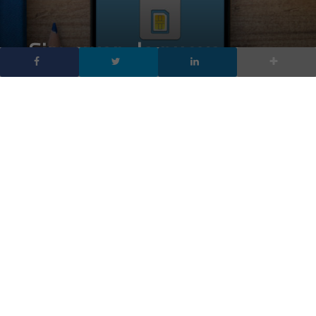
Sim swap, la nuova
frontiera del furto
d’identità via
smartphone
DA
ANDREA INDIANO
|
25 MAG 2025
|
CYBER SECURITY
|
Il Sim Swap è un tattica in rapida crescita punta
all’identità digitale degli utenti: come provare a
evitare la truffa sim swap.
Il Sim swap è una delle minacce emergenti nel panorama della
cybersecurity è in continua evoluzione, purtroppo, anche le
tecniche utilizzate dai criminali informatici non cessano di