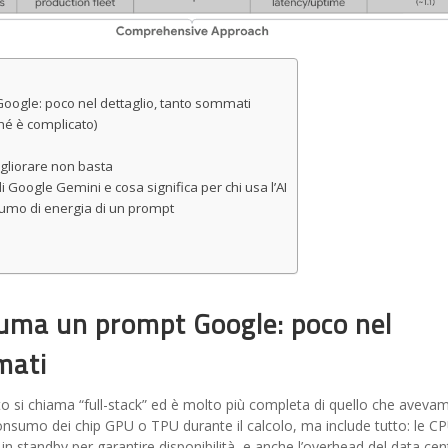
ogle: poco nel dettaglio, tanto sommati
ché è complicato)
igliorare non basta
oogle Gemini e cosa significa per chi usa l’AI
umo di energia di un prompt
uma un prompt Google: poco nel
mati
 si chiama “full-stack” ed è molto più completa di quello che aveva
 consumo dei chip GPU o TPU durante il calcolo, ma include tutto: le CP
n standby per garantire disponibilità, e anche l’overhead del data cen