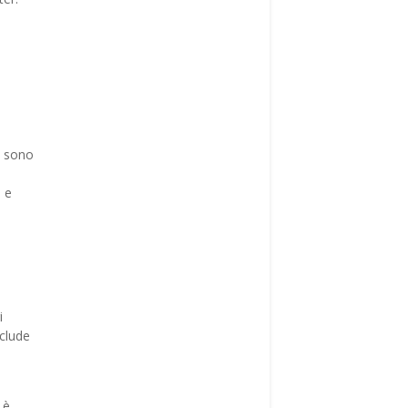
o sono
 e
i
nclude
 è