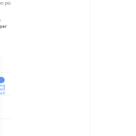
no più
a
per