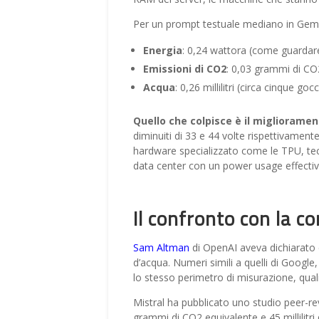
Per un prompt testuale mediano in Gemin
Energia
: 0,24 wattora (come guardare
Emissioni di CO2
: 0,03 grammi di CO
Acqua
: 0,26 millilitri (circa cinque goc
Quello che colpisce è il miglioramen
diminuiti di 33 e 44 volte rispettivamente.
hardware specializzato come le TPU, tec
data center con un power usage effectiv
Il confronto con la c
Sam Altman
di OpenAI aveva dichiarato c
d’acqua. Numeri simili a quelli di Goog
lo stesso perimetro di misurazione, quali
Mistral ha pubblicato uno studio peer-r
grammi di CO2 equivalente e 45 millilitr