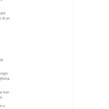
are
e di un
la
ropri
gittima
ma non
o.
ni o