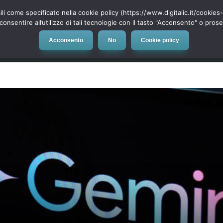
ili come specificato nella cookie policy (https://www.digitalic.it/cookie
cconsentire all’utilizzo di tali tecnologie con il tasto "Acconsento" o pro
Acconsento
No
Cookie policy
evice
Social Network
App
Automotive
Tech-News