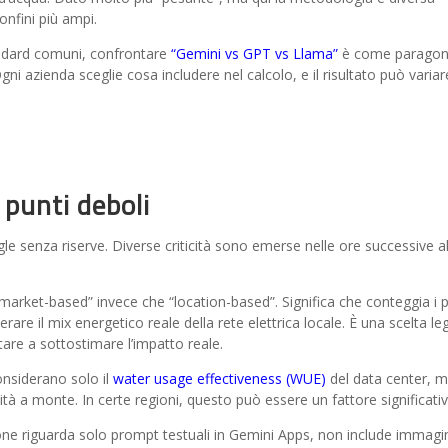
onfini più ampi.
andard comuni, confrontare
“Gemini vs GPT vs Llama”
è come paragon
gni azienda sceglie cosa includere nel calcolo, e il risultato può variar
i punti deboli
le senza riserve. Diverse criticità sono emerse nelle ore successive al
market-based” invece che “location-based”. Significa che conteggia i p
erare il mix energetico reale della rete elettrica locale. È una scelta le
tare a sottostimare l’impatto reale.
nsiderano solo il
water usage effectiveness (WUE)
del data center, 
ità a monte. In certe regioni, questo può essere un fattore significativ
ione riguarda solo prompt testuali in Gemini Apps, non include immagi