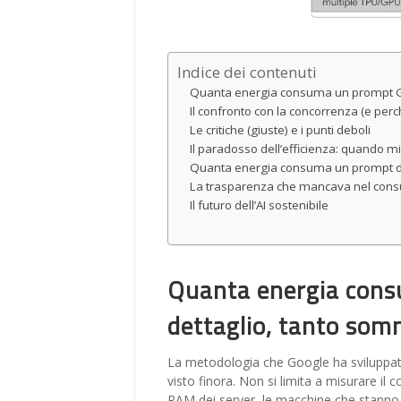
Indice dei contenuti
Quanta energia consuma un prompt Go
Il confronto con la concorrenza (e per
Le critiche (giuste) e i punti deboli
Il paradosso dell’efficienza: quando m
Quanta energia consuma un prompt di G
La trasparenza che mancava nel cons
Il futuro dell’AI sostenibile
Quanta energia cons
dettaglio, tanto som
La metodologia che Google ha sviluppato
visto finora. Non si limita a misurare il
RAM dei server, le macchine che stanno i