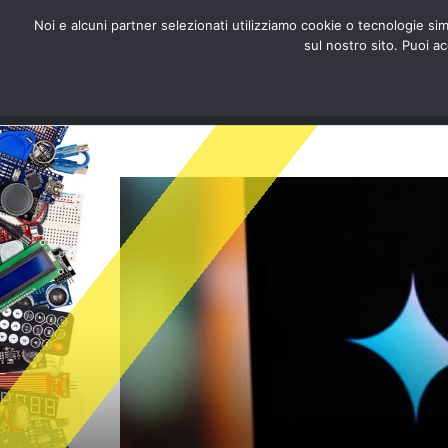
redazione@digitalic.it
Noi e alcuni partner selezionati utilizziamo cookie o tecnologie sim
sul nostro sito. Puoi a
Hardware & Software
D