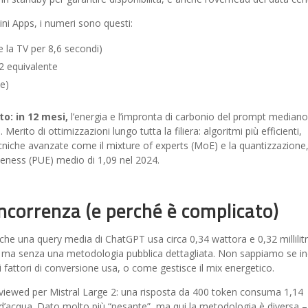
i Apps, i numeri sono questi:
 la TV per 8,6 secondi)
2 equivalente
ce)
to: in 12 mesi,
l’energia e l’impronta di carbonio del prompt median
 Merito di ottimizzazioni lungo tutta la filiera: algoritmi più efficienti,
niche avanzate come il mixture of experts (MoE) e la quantizzazione,
eness (PUE) medio di 1,09 nel 2024.
oncorrenza (e perché è complicato)
he una query media di ChatGPT usa circa 0,34 wattora e 0,32 millilitr
le, ma senza una metodologia pubblica dettagliata. Non sappiamo se i
 fattori di conversione usa, o come gestisce il mix energetico.
eviewed per Mistral Large 2: una risposta da 400 token consuma 1,14
i d’acqua. Dato molto più “pesante”, ma qui la metodologia è diversa –