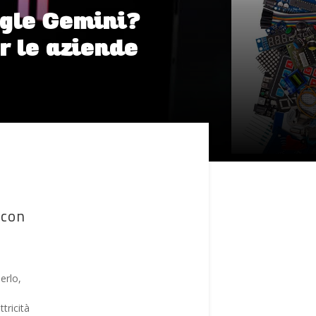
ogle Gemini?
er le aziende
 con
erlo,
tricità