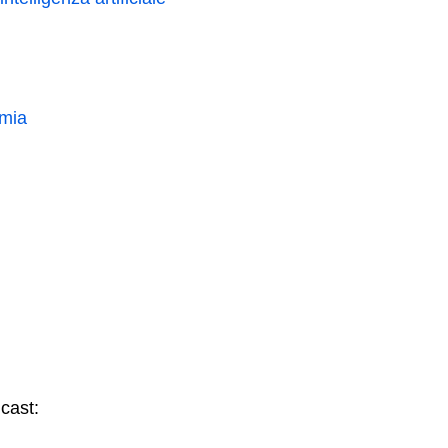
omia
cast: