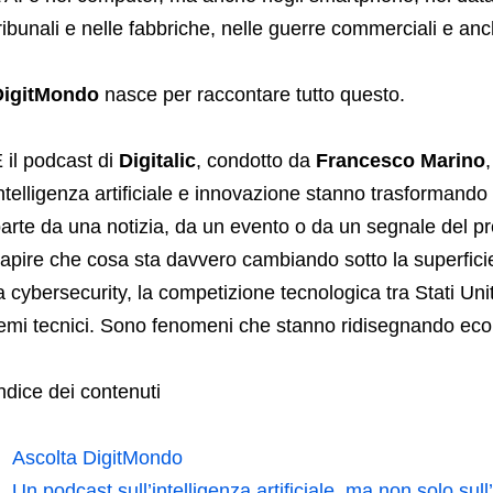
ribunali e nelle fabbriche, nelle guerre commerciali e an
DigitMondo
nasce per raccontare tutto questo.
 il podcast di
Digitalic
, condotto da
Francesco Marino
ntelligenza artificiale e innovazione stanno trasformando
arte da una notizia, da un evento o da un segnale del pr
apire che cosa sta davvero cambiando sotto la superficie. L
a cybersecurity, la competizione tecnologica tra Stati Un
emi tecnici. Sono fenomeni che stanno ridisegnando econ
ndice dei contenuti
Ascolta DigitMondo
Un podcast sull’intelligenza artificiale, ma non solo sull’i