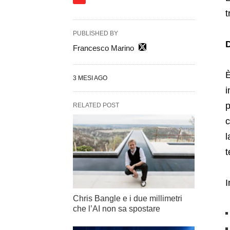
t
PUBLISHED BY
Francesco Marino
È
3 MESI AGO
i
p
RELATED POST
c
l
t
I
Chris Bangle e i due millimetri
che l’AI non sa spostare