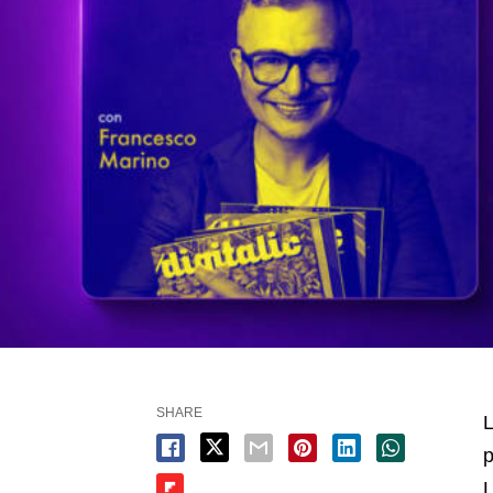
SHARE
L
p
L