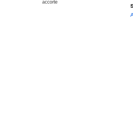
accorte
S
A