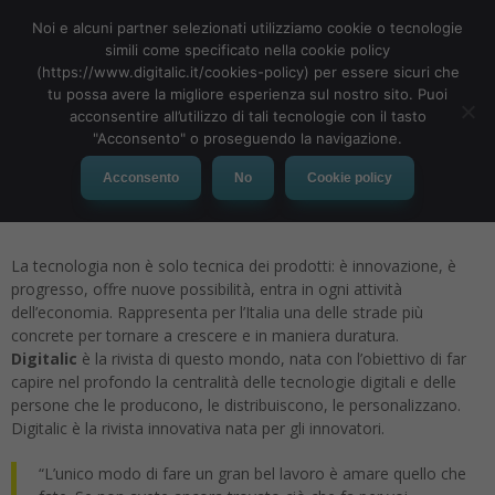
Noi e alcuni partner selezionati utilizziamo cookie o tecnologie
simili come specificato nella cookie policy
(https://www.digitalic.it/cookies-policy) per essere sicuri che
tu possa avere la migliore esperienza sul nostro sito. Puoi
MENU
acconsentire all’utilizzo di tali tecnologie con il tasto
"Acconsento" o proseguendo la navigazione.
Chi siamo
Acconsento
No
Cookie policy
La tecnologia non è solo tecnica dei prodotti: è innovazione, è
progresso, offre nuove possibilità, entra in ogni attività
dell’economia. Rappresenta per l’Italia una delle strade più
concrete per tornare a crescere e in maniera duratura.
Digitalic
è la rivista di questo mondo, nata con l’obiettivo di far
capire nel profondo la centralità delle tecnologie digitali e delle
persone che le producono, le distribuiscono, le personalizzano.
Digitalic è la rivista innovativa nata per gli innovatori.
“L’unico modo di fare un gran bel lavoro è amare quello che