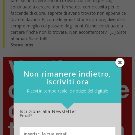
fate. Se non avete ancora trovato ciò che fa per voi,
continuate a cercare, non fermatevi, come capita per le
faccende di cuore, saprete di averlo trovato non appena ce
l’avrete davanti. E, come le grandi storie d’amore, diventerà
sempre meglio col passare degli anni. Quindi continuate a
cercare finché non lo trovate. Non accontentatevi. […] Siate
affamati. Siate folli”
Steve Jobs
Non rimanere indietro,
iscriviti ora
Ricevi in tempo reale le notizie del digitale
Iscrizione alla Newsletter
Email*