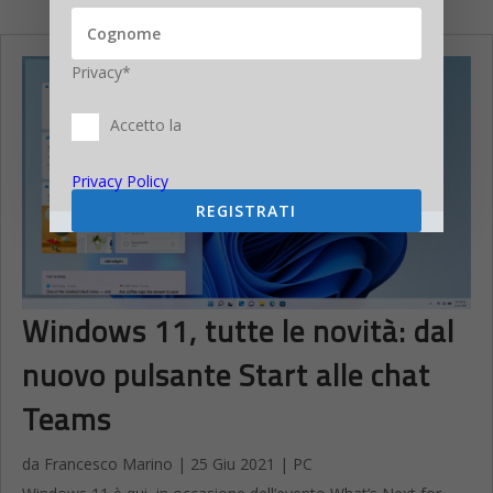
Privacy*
Accetto la
Privacy Policy
REGISTRATI
Windows 11, tutte le novità: dal
nuovo pulsante Start alle chat
Teams
da
Francesco Marino
|
25 Giu 2021
|
PC