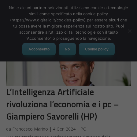
Noi e alcuni partner selezionati utilizziamo cookie o tecnologie
simili come specificato nella cookie policy
(https://www.digitalic.it/cookies-policy) per essere sicuri che
tu possa avere la migliore esperienza sul nostro sito. Puoi
MENU
acconsentire all’utilizzo di tali tecnologie con il tasto
"Acconsento" o proseguendo la navigazione.
Acconsento
No
Cookie policy
L’Intelligenza Artificiale
rivoluziona l’economia e i pc –
Giampiero Savorelli (HP)
da
Francesco Marino
|
4 Gen 2024
|
PC