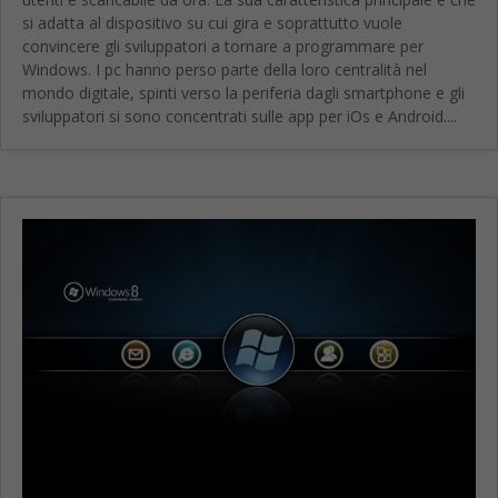
si adatta al dispositivo su cui gira e soprattutto vuole
convincere gli sviluppatori a tornare a programmare per
Windows. I pc hanno perso parte della loro centralità nel
mondo digitale, spinti verso la periferia dagli smartphone e gli
sviluppatori si sono concentrati sulle app per iOs e Android....