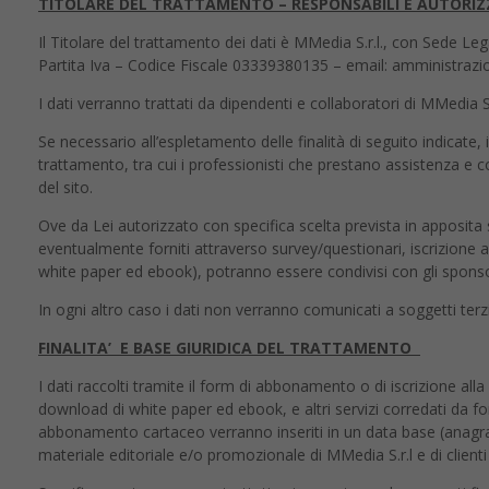
TITOLARE DEL TRATTAMENTO – RESPONSABILI E AUTORI
Il Titolare del trattamento dei dati è MMedia S.r.l., con Sede Leg
Partita Iva – Codice Fiscale 03339380135 – email: amministra
I dati verranno trattati da dipendenti e collaboratori di MMedia 
Se necessario all’espletamento delle finalità di seguito indicate,
trattamento, tra cui i professionisti che prestano assistenza e c
del sito.
Ove da Lei autorizzato con specifica scelta prevista in apposita sez
eventualmente forniti attraverso survey/questionari, iscrizion
white paper ed ebook), potranno essere condivisi con gli sponsor e
In ogni altro caso i dati non verranno comunicati a soggetti ter
FINALITA’ E BASE GIURIDICA DEL TRATTAMENTO
I dati raccolti tramite il form di abbonamento o di iscrizione alla n
download di white paper ed ebook, e altri servizi corredati da for
abbonamento cartaceo verranno inseriti in un data base (anagrafi
materiale editoriale e/o promozionale di MMedia S.r.l e di clienti 