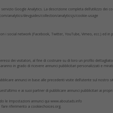
l servizio Google Analytics. La descrizione completa dell’utilizzo dei coo
.com/analytics/devguides/collection/analyticsjs/cookie-usage
 con i social network (Facebook, Twitter, YouTube, Vimeo, ecc.) ed in p
essi dei visitatori, al fine di costruire su di loro un profilo dettagliato
ranno in grado di ricevere annunci pubblicitari personalizzati e mirati
ubblicare annunci in base alle precedenti visite dell’utente sul nostro si
est’ultimo e ai suoi partner di pubblicare annunci pubblicitari ai propri 
tando le Impostazioni annunci qui www.aboutads.info
ie, fare riferimento a cookiechoices.org.