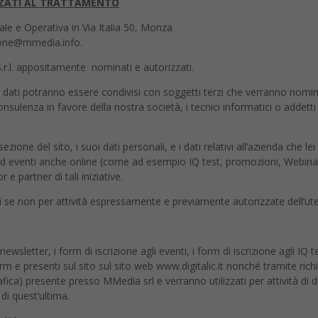
ZZATI AL TRATTAMENTO
ale e Operativa in Via Italia 50, Monza
zione@mmedia.info.
S.r.l. appositamente nominati e autorizzati.
 i dati potranno essere condivisi con soggetti terzi che verranno nomin
onsulenza in favore della nostra società, i tecnici informatici o addet
ione del sito, i suoi dati personali, e i dati relativi all’azienda che le
e ad eventi anche online (come ad esempio IQ test, promozioni, Webina
 partner di tali iniziative.
zi se non per attività espressamente e previamente autorizzate dell’ut
ewsletter, i form di iscrizione agli eventi, i form di iscrizione agli IQ te
m e presenti sul sito sul sito web www.digitalic.it nonché tramite richi
ca) presente presso MMedia srl e verranno utilizzati per attività di di
di quest’ultima.