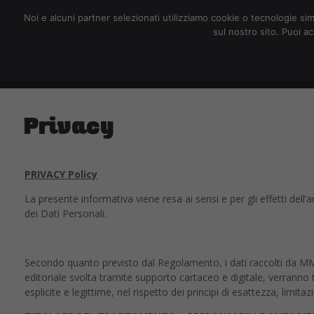
redazione@digitalic.it
Noi e alcuni partner selezionati utilizziamo cookie o tecnologie sim
sul nostro sito. Puoi a
Hardware & Software
D
Privacy
PRIVACY Policy
La presente informativa viene resa ai sensi e per gli effetti de
dei Dati Personali.
Secondo quanto previsto dal Regolamento, i dati raccolti da MMe
editoriale svolta tramite supporto cartaceo e digitale, verranno tra
esplicite e legittime, nel rispetto dei principi di esattezza, limita