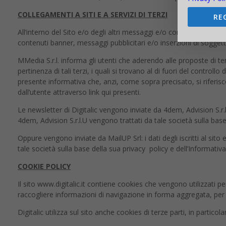
COLLEGAMENTI A SITI E A SERVIZI DI TERZI
RE
All’interno del Sito e/o degli altri messaggi e/o comunicazioni ch
contenuti banner, messaggi pubblicitari e/o inserzioni di soggetti
MMedia S.r.l. informa gli utenti che aderendo alle proposte di ter
pertinenza di tali terzi, i quali si trovano al di fuori del control
presente informativa che, anzi, come sopra precisato, si riferis
dall’utente attraverso link qui presenti.
Le newsletter di Digitalic vengono inviate da 4dem, Advision S.r.l.U
4dem, Advision S.r.l.U vengono trattati da tale società sulla bas
Oppure vengono inviate da MailUP Srl: i dati degli iscritti al sit
tale società sulla base della sua privacy policy e dell’Informati
COOKIE POLICY
Il sito www.digitalic.it contiene cookies che vengono utilizzati per
raccogliere informazioni di navigazione in forma aggregata, per r
Digitalic utilizza sul sito anche cookies di terze parti, in particola