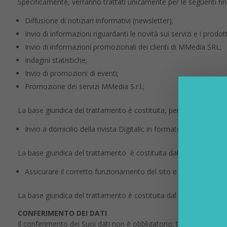
Specificamente, verranno trattati unicamente per le seguenti fina
Diffusione di notiziari informativi (newsletter);
Invio di informazioni riguardanti le novità sui servizi e i prodot
Invio di informazioni promozionali dei clienti di MMedia SRL;
Indagini statistiche;
Invio di promozioni di eventi;
Promozione dei servizi MMedia S.r.l.;
La base giuridica del trattamento è costituita, per tutte le finali
Invio a domicilio della rivista Digitalic in formato cartaceo;
La base giuridica del trattamento è costituita dal contratto.
Assicurare il corretto funzionamento del sito e dei suoi conten
La base giuridica del trattamento è costituita dal legittimo intere
CONFERIMENTO DEI DATI
Il conferimento dei Suoi dati non è obbligatorio; tuttavia, in ca