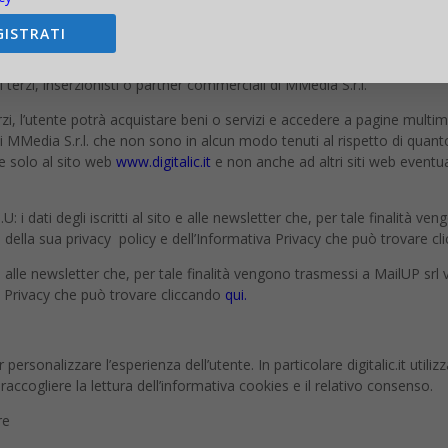
GISTRATI
e MMedia S.r.l. invierà all’utente nell’ambito dell’erogazione dei Serviz
 terzi, inserzionisti o partner commerciali di MMedia S.r.l.
zi, l’utente potrà acquistare beni o servizi e accedere a pagine multime
lo di MMedia S.r.l. che non sono in alcun modo tenuti al rispetto di quant
ce solo al sito web
www.digitalic.it
e non anche ad altri siti web eventu
: i dati degli iscritti al sito e alle newsletter che, per tale finalità v
e della sua privacy policy e dell’Informativa Privacy che può trovare cl
o e alle newsletter che, per tale finalità vengono trasmessi a MailUP srl
va Privacy che può trovare cliccando
qui.
 personalizzare l’esperienza dell’utente. In particolare digitalic.it utili
accogliere la lettura dell’informativa cookies e il relativo consenso.
re