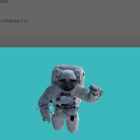
lità:
ti MMedia S.rl.;
tà sopra indicate, dal consenso.
uti;
sse del Titolare.
so di mancato conferimento degli stessi non sarà possibile dar corso a