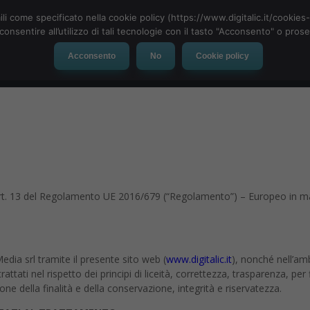
ili come specificato nella cookie policy (https://www.digitalic.it/cookie
cconsentire all’utilizzo di tali tecnologie con il tasto "Acconsento" o pro
Acconsento
No
Cookie policy
evice
Social Network
App
Automotive
Tech-News
ll’art. 13 del Regolamento UE 2016/679 (“Regolamento”) – Europeo in m
dia srl tramite il presente sito web (
www.digitalic.it
), nonché nell’ambi
ttati nel rispetto dei principi di liceità, correttezza, trasparenza, per
zione della finalità e della conservazione, integrità e riservatezza.