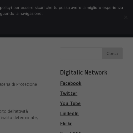
Chi siamo
Contatti
Pubblicità
s-policy) per essere sicuri che tu possa avere la migliore esperienza
seguendo la navigazione.
Eventi Digitalic
Cerca
Digitalic Network
Facebook
ateria di Protezione
Twitter
You Tube
to dell’attività
LindedIn
 finalità determinate,
Flickr