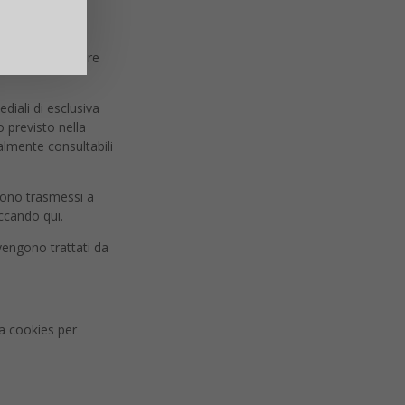
i, potranno essere
diali di esclusiva
o previsto nella
almente consultabili
engono trasmessi a
iccando qui.
 vengono trattati da
zza cookies per