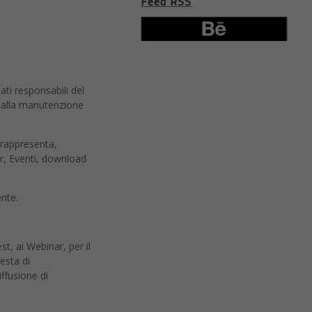
Feed RSS
ati responsabili del
ti alla manutenzione
i rappresenta,
r, Eventi, download
ente.
st, ai Webinar, per il
esta di
ffusione di