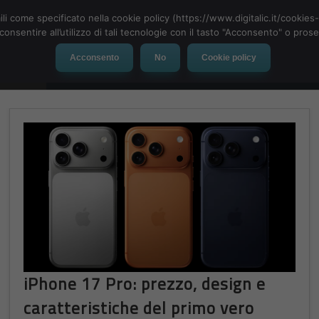
ili come specificato nella cookie policy (https://www.digitalic.it/cookie
cconsentire all’utilizzo di tali tecnologie con il tasto "Acconsento" o pro
Acconsento
No
Cookie policy
evice
Social Network
App
Automotive
Tech-News
iPhone 17 Pro: prezzo, design e
caratteristiche del primo vero