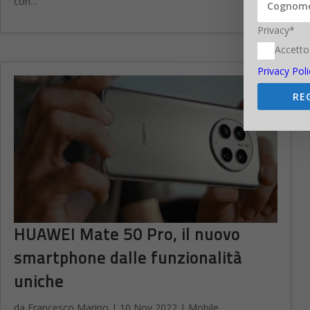
con...
Privacy*
Accetto
Privacy Poli
RE
HUAWEI Mate 50 Pro, il nuovo
smartphone dalle funzionalità
uniche
da
Francesco Marino
|
10 Nov 2022
|
Mobile