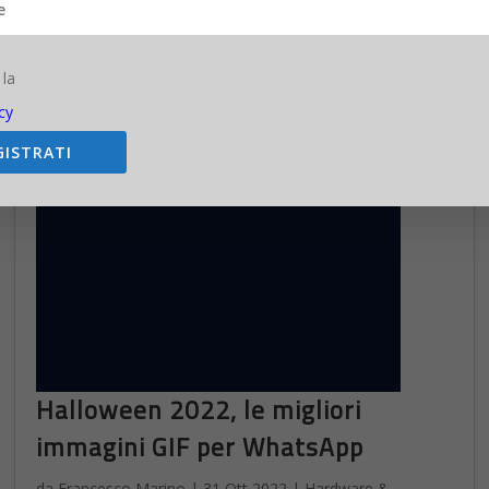
importanti aggiornamenti con il nuovo sistema operativo
mobile...
 la
cy
GISTRATI
Halloween 2022, le migliori
immagini GIF per WhatsApp
da
Francesco Marino
|
31 Ott 2022
|
Hardware &