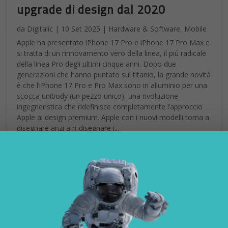
upgrade di design dal 2020
da
Digitalic
|
10 Set 2025
|
Hardware & Software
,
Mobile
Apple ha presentato iPhone 17 Pro e iPhone 17 Pro Max e
si tratta di un rinnovamento vero della linea, il più radicale
della linea Pro degli ultimi cinque anni. Dopo due
generazioni che hanno puntato sul titanio, la grande novità
è che l’iPhone 17 Pro e Pro Max sono in alluminio per una
scocca unibody (un pezzo unico), una rivoluzione
ingegneristica che ridefinisce completamente l’approccio
Apple al design premium. Apple con i nuovi modelli torna a
disegnare anzi a ri-disegnare i...