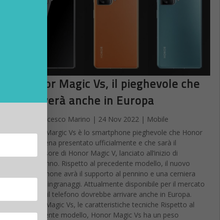
Honor Magic Vs, il pieghevole che
arriverà anche in Europa
da
Francesco Marino
|
24 Nov 2022
|
Mobile
Honor Margic Vs è lo smartphone pieghevole che Honor
ha appena presentato ufficialmente e che sarà il
successore di Honor Magic V, lanciato all’inizio di
quest’anno. Rispetto al precedente modello, il nuovo
smartphone avrà il supporto al pennino e una cerniera
priva di ingranaggi. Attualmente disponibile per il mercato
cinese, il telefono dovrebbe arrivare anche in Europa.
Honor Magic Vs, le caratteristiche tecniche Rispetto al
precedente modello, Honor Magic Vs ha un peso