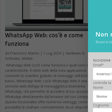
Non r
WhatsApp Web: cos’è e come
funziona
Ricevi in t
da
Francesco Marino
|
1 Lug 2024
|
Hardware &
Software
,
Mobile
Iscrizione
Email*
WhatsApp Web cos’è come funziona e quali sono le sue
caratteristiche. Il client web della nota applicazione che
consente lo scambio gratuito di messaggi: nell’articolo in
basso. WhatsApp Web: cos’è WhatsApp Web è una
controlla la
versione web dell’app di messaggistica istantanea
Nome
WhatsApp, che permette di accedere al tuo account
WhatsApp direttamente dal browser del tuo computer.
Questa funzionalità offre numerosi vantaggi, come la
Cognome
possibilità di chattare comodamente da un dispositivo