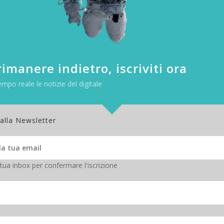
imanere indietro, iscriviti ora
empo reale le notizie del digitale
Siri diventerà più simile a
ChatGPT? Tutti gli occhi puntati
 alla Newsletter
sull’WWDC di Apple
da
Francesco
|
2 Giu 2024
|
Mobile
,
Tech-News
Viviamo in un’epoca in cui gli assistenti virtuali possono
 tua inbox per confermare l'iscrizione
intrattenere conversazioni fluide e persino flirtare con gli
utenti. Tuttavia, l’assistente virtuale di Apple, Siri, ancora
fatica con alcune funzioni alle quali siamo ormai abituati
con chat-GPT. Questo potrebbe cambiare il 10 giugno,
giorno di apertura della Worldwide Developers Conference
(WWDC) di Apple. Durante l’evento, è atteso l’annuncio di