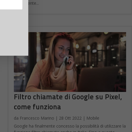
nettamente...
Filtro chiamate di Google su Pixel,
come funziona
da
Francesco Marino
|
28 Ott 2022
|
Mobile
Google ha finalmente concesso la possibilità di utilizzare la