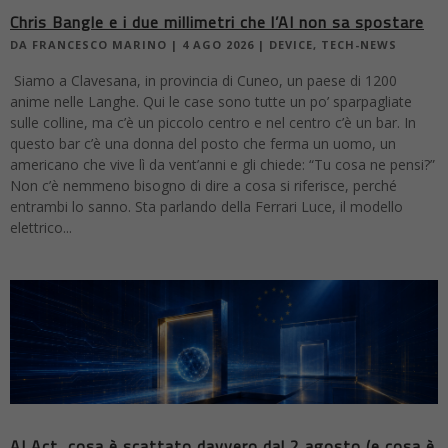
Chris Bangle e i due millimetri che l’AI non sa spostare
DA
FRANCESCO MARINO
|
4 AGO 2026
|
DEVICE
,
TECH-NEWS
Siamo a Clavesana, in provincia di Cuneo, un paese di 1200
anime nelle Langhe. Qui le case sono tutte un po’ sparpagliate
sulle colline, ma c’è un piccolo centro e nel centro c’è un bar. In
questo bar c’è una donna del posto che ferma un uomo, un
americano che vive lì da vent’anni e gli chiede: “Tu cosa ne pensi?”
Non c’è nemmeno bisogno di dire a cosa si riferisce, perché
entrambi lo sanno. Sta parlando della Ferrari Luce, il modello
elettrico...
AI Act, cosa è scattato davvero dal 2 agosto (e cosa è