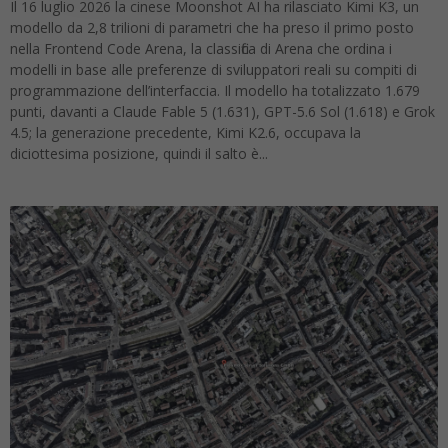
Il 16 luglio 2026 la cinese Moonshot AI ha rilasciato Kimi K3, un
modello da 2,8 trilioni di parametri che ha preso il primo posto
nella Frontend Code Arena, la classifica di Arena che ordina i
modelli in base alle preferenze di sviluppatori reali su compiti di
programmazione dell’interfaccia. Il modello ha totalizzato 1.679
punti, davanti a Claude Fable 5 (1.631), GPT-5.6 Sol (1.618) e Grok
4.5; la generazione precedente, Kimi K2.6, occupava la
diciottesima posizione, quindi il salto è...