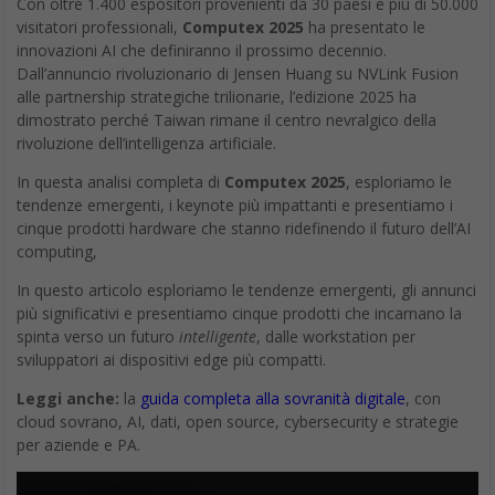
Con oltre 1.400 espositori provenienti da 30 paesi e più di 50.000
visitatori professionali,
Computex 2025
ha presentato le
innovazioni AI che definiranno il prossimo decennio.
Dall’annuncio rivoluzionario di Jensen Huang su NVLink Fusion
alle partnership strategiche trilionarie, l’edizione 2025 ha
dimostrato perché Taiwan rimane il centro nevralgico della
rivoluzione dell’intelligenza artificiale.
In questa analisi completa di
Computex 2025
, esploriamo le
tendenze emergenti, i keynote più impattanti e presentiamo i
cinque prodotti hardware che stanno ridefinendo il futuro dell’AI
computing,
In questo articolo esploriamo le tendenze emergenti, gli annunci
più significativi e presentiamo cinque prodotti che incarnano la
spinta verso un futuro
intelligente
, dalle workstation per
sviluppatori ai dispositivi edge più compatti.
Leggi anche:
la
guida completa alla sovranità digitale
, con
cloud sovrano, AI, dati, open source, cybersecurity e strategie
per aziende e PA.