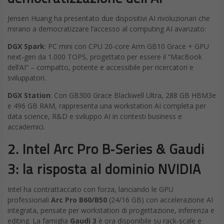
Jensen Huang ha presentato due dispositivi AI rivoluzionari che
mirano a democratizzare l’accesso al computing AI avanzato:
DGX Spark
: PC mini con CPU 20‑core Arm GB10 Grace + GPU
next‑gen da 1.000 TOPS, progettato per essere il “MacBook
dell’AI” – compatto, potente e accessibile per ricercatori e
sviluppatori.
DGX Station
: Con GB300 Grace Blackwell Ultra, 288 GB HBM3e
e 496 GB RAM, rappresenta una workstation AI completa per
data science, R&D e sviluppo AI in contesti business e
accademici.
2.
Intel Arc Pro B‑Series & Gaudi
3: la risposta al dominio NVIDIA
Intel ha contrattaccato con forza, lanciando le GPU
professionali
Arc Pro B60/B50
(24/16 GB) con accelerazione AI
integrata, pensate per workstation di progettazione, inferenza e
editing. La famiglia
Gaudi 3
è ora disponibile su rack‑scale e