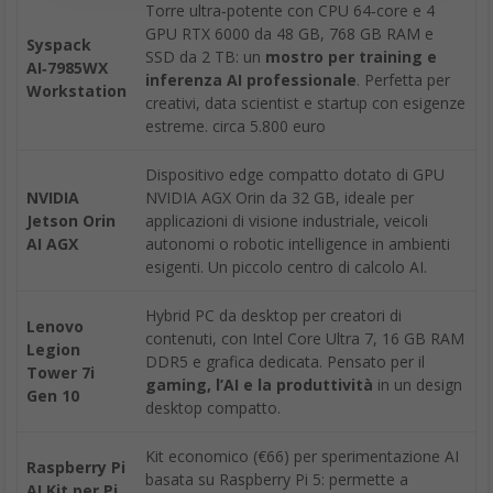
Torre ultra‑potente con CPU 64‑core e 4
GPU RTX 6000 da 48 GB, 768 GB RAM e
Syspack
SSD da 2 TB: un
mostro per training e
AI‑7985WX
inferenza AI professionale
. Perfetta per
Workstation
creativi, data scientist e startup con esigenze
estreme. circa 5.800 euro
Dispositivo edge compatto dotato di GPU
NVIDIA
NVIDIA AGX Orin da 32 GB, ideale per
Jetson Orin
applicazioni di visione industriale, veicoli
AI AGX
autonomi o robotic intelligence in ambienti
esigenti. Un piccolo centro di calcolo AI.
Hybrid PC da desktop per creatori di
Lenovo
contenuti, con Intel Core Ultra 7, 16 GB RAM
Legion
DDR5 e grafica dedicata. Pensato per il
Tower 7i
gaming, l’AI e la produttività
in un design
Gen 10
desktop compatto.
Kit economico (€66) per sperimentazione AI
Raspberry Pi
basata su Raspberry Pi 5: permette a
AI Kit per Pi