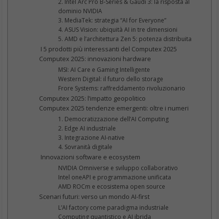
2. Intel Arc Pro B‑Series & Gaudi 3: la risposta al
dominio NVIDIA
3. MediaTek: strategia “AI for Everyone”
4. ASUS Vision: ubiquità AI in tre dimensioni
5. AMD e l’architettura Zen 5: potenza distribuita
I 5 prodotti più interessanti del Computex 2025
Computex 2025: innovazioni hardware
MSI: AI Care e Gaming Intelligente
Western Digital: il futuro dello storage
Frore Systems: raffreddamento rivoluzionario
Computex 2025: l’impatto geopolitico
Computex 2025 tendenze emergenti: oltre i numeri
1. Democratizzazione dell’AI Computing
2. Edge AI industriale
3. Integrazione AI-native
4. Sovranità digitale
Innovazioni software e ecosystem
NVIDIA Omniverse e sviluppo collaborativo
Intel oneAPI e programmazione unificata
AMD ROCm e ecosistema open source
Scenari futuri: verso un mondo AI-first
L’AI factory come paradigma industriale
Computing quantistico e AI ibrida