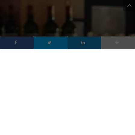
OpenAI acquisisce io, la
startup di Jony Ive, arriva
l’hardware AI
DA
FRANCESCO MARINO
|
25 MAG 2025
|
HARDWARE &
SOFTWARE
,
INTELLIGENZA ARTIFICIALE
|
OpenAI acquisisce la startup io di Jony Ive per 6,5
miliardi di dollari in una mossa che può cambiare il
futuro della tecnologia. In arrivo un dispositivo AI