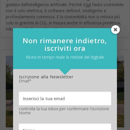
guidata dall’intelligenza artificiale. Perché oggi l’auto sostenibile
non è solo elettrica, è software-defined, intelligente e
profondamente connessa. E la sostenibilità non si misura più
solo in grammi di CO₂: si misura anche in efficienza predittiva,
riduzione degli sprechi e ottimizzazione dei...
Non rimanere indietro,
iscriviti ora
Ricevi in tempo reale le notizie del digitale
Iscrizione alla Newsletter
Email*
controlla la tua inbox per confermare l'iscrizione
Nome