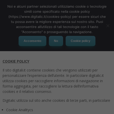
Noi e alcuni partner selezionati utilizziamo cookie o tecnologie
simili come specificato nella cookie policy
(https://www.digitalic.it/cookies-policy) per essere sicuri che
tu possa avere la migliore esperienza sul nostro sito. Puoi
MENU
acconsentire all’utilizzo di tali tecnologie con il tasto
"Acconsento" o proseguendo la navigazione.
Cookies Policy
Acconsento
No
Cookie policy
COOKIE POLICY
Il sito digitali.it contiene cookies che vengono utilizzati per
personalizzare l’esperienza dell’utente. In particolare digitalic.it
utilizza cookies per raccogliere informazioni di navigazione in
forma aggregata, per raccogliere la lettura dell’informativa
cookies e il relativo consenso.
Digitalic utilizza sul sito anche cookies di terze parti, in particolare
Cookie Analitycs