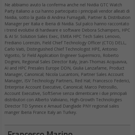
Ne abbiamo avuto la conferma anche nel Nvidia GTC Watch
Party italiano a cui hanno partecipato i principali vendor alleati di
Nvidia, sotto la guida di Andrea Fumagalli, Partner & Distribution
Manager per Italia e Iberia di Nvidia. Sul palco hanno raccontato
i trend evolutivi di hardware e software Debora Schampers, HPC
& AI Sr. Solution Sales Exec, EMEA HPC Tech Sales Lenovo,
Frediano Lorenzin, Field Chief Technology Officer (CTO) DELL,
Carlo Vaiti, Distinguished Chief Technologist HPE, Antonio
Vigorito, Sr Field Application Engineer Supermicro, Roberto
Dognini, Regional Sales Director Italy, Jean-Thomas Acquaviva,
AI and HPC Presales Europe DDN, Giulia Lanzafame, Product
Manager, Canonical; Nicola Lucantoni, Partner Sales Account
Manager, ISV Technology Partners, Red Hat; Francesco Federici,
Enterprise Account Executive, Canonical; Marco Petrosillo,
Account Executive, SoftServe senza dimenticare i due principali
distributori con Alberto Valiviano, High-Growth Technologies
Director TD Synnex e Arnaud Danglade PNY regional sales
manger Iberia France Italy an Turkey.
Francesco Marino