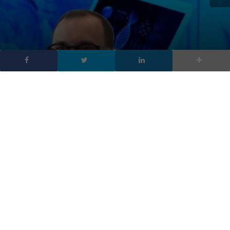
L’AI che cura di NTT
DATA: dati sintetici che
cambiano la medicina
DA
FRANCESCO MARINO
|
22 MAR 2025
|
INTELLIGENZA
ARTIFICIALE
,
TECH-NEWS
|
L’intelligenza artificiale generativa, grazie a NTT
DATA e Train, rivoluziona la medicina con dati sintetici
validati, digital twin e piattaforme AI regolamentate
per affrontare sfide cliniche complesse e rare.