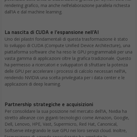
rendering grafico, ma anche nell’elaborazione parallela richiesta
dall’IA e dal machine learning.
La nascita di CUDA e l’espansione nell’AI
Uno dei pilastri fondamentali di questa trasformazione è stato
lo sviluppo di CUDA (Compute Unified Device Architecture), una
piattaforma software che ha reso le GPU programmabili per una
vasta gamma di applicazioni oltre la grafica tradizionale. Questo
ha permesso a ricercatori e sviluppatori di sfruttare la potenza
delle GPU per accelerare i processi di calcolo necessari nell’IA,
rendendo NVIDIA una scelta privilegiata per i data center e le
applicazioni di deep learning.
Partnership strategiche e acquisizioni
Per consolidare la sua posizione nel mercato dell’IA, Nvidia ha
stretto alleanze con giganti tecnologici come Amazon, Google,
Dell, Lenovo, HPE, Vast, Supermicro, Red Hat, Canonical,
Softserve integrando le sue GPU nei loro servizi cloud. Inoltre,
l’acquisizione di aziende specializzate ha ampliato le