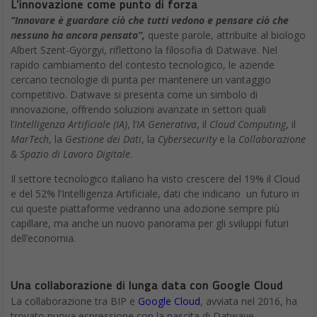
Le caratteristiche dell’ AI Apple
Qui le nuove funzioni che l’Ai di Apple dovrebbe rendere
disponibili:
Riassunti Intelligenti:
Safari presenterà riassunti di pagine
web, documenti e testi, ottimizzando la gestione delle
informazioni.
Aggiornamenti e Notifiche
: Organizzazione e presentazione
migliorata delle notifiche.
Risposte Automatizzate
: Suggerimenti per risposte a
messaggi ed email, basati sulla comprensione del contesto.
Siri Avanzata
: Gestione precisa delle app mediante l’utilizzo di
modelli di linguaggio avanzati e estensione alle app di terze parti
con gestione integrata di comandi multipli.
Mail:
Categorizzazione automatica delle email ricevute.
Emoji Dinamiche
: Creazione di emoji personalizzate basate sul
contesto.