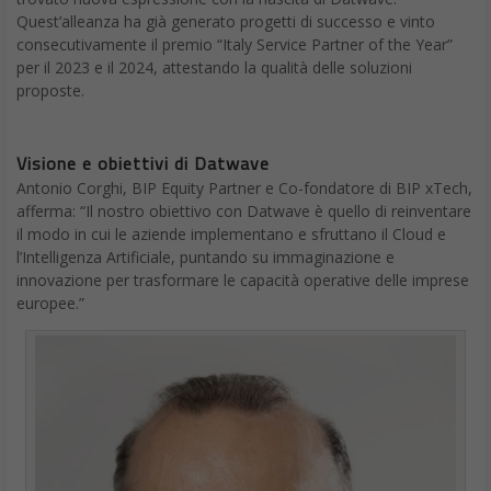
App Fotocamera
: Nuovi strumenti di editing AI per
perfezionare foto.
Home Screen
: Personalizzazione delle icone e nuovi sfondi
vintage.
Note e Memo Vocali
: Riconoscimento vocale avanzato per
trascrizioni e annotazioni ottimizzate.
Mappe e Safari:
Itinerari personalizzati e ricerca potenziata.
Apple Music:
Playlist generate automaticamente e transizioni
tra tracce sofisticate.
Freeform
: Introduzione della funzione “Scene”.
Control Center
: Riprogettazione per migliorare l’usabilità.
Impostazioni dell’App
: Ottimizzazione della navigazione e
ricerca avanzata.
Messaggi
: Nuovi effetti testuali e programmazione dei
messaggi, con imminente supporto RCS.
Gestore Password:
Integrazione avanzata della funzione
iCloud Keychain.
App Fitness
: Rinnovamento totale, dettagli da rivelare;
integrazione di funzionalità AI nell’App Salute.
Calcolatrice
: Interfaccia rinnovata con nuove funzioni per una
gestione migliore dei calcoli.