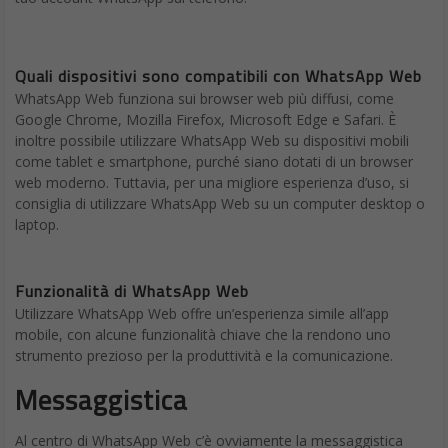
Impossibilità di Accesso
Se non riesci ad accedere a WhatsApp Web, assicurati
innanzitutto che il tuo smartphone sia connesso a Internet e che
WhatsApp sia aperto e attivo. Prova quindi a disconnettere e
riconnettere WhatsApp Web dal browser. Se il problema
persiste, potrebbe essere necessario disinstallare e reinstallare
l’app WhatsApp sul tuo telefono.
Problemi di Connessione
WhatsApp Web
Se WhatsApp Web si disconnette frequentemente o non riesci a
inviare o ricevere messaggi, potrebbe esserci un problema con
la tua connessione Internet. Controlla che la connessione sia
stabile e veloce sia sul tuo computer che sul tuo smartphone.
Prova a disattivare temporaneamente il firewall o l’antivirus, in
quanto potrebbero interferire con WhatsApp Web.