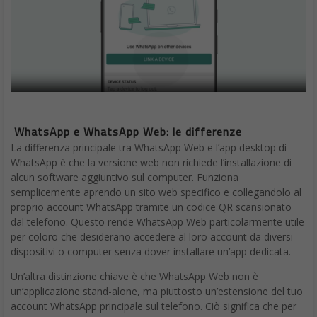
funzionalità come l’invio programmato di messaggi, la possibilità
di silenziare le notifiche e altro ancora.
Utilizzo di Più Account
Una delle funzionalità più apprezzate di WhatsApp Web è la
possibilità di utilizzare più account contemporaneamente.
Questo significa che è possibile accedere a più di un numero di
telefono su un’unica istanza di WhatsApp Web, rendendo più
semplice la gestione di account personali e professionali
separati. Questa funzione è particolarmente utile per chi lavora
con più dispositivi o gestisce più linee di comunicazione.
Impostazioni Privacy e Crittografia End-to-End
WhatsApp Web eredita le solide misure di sicurezza e privacy di
WhatsApp per dispositivi mobili, inclusa la crittografia end-to-
end. Ciò garantisce che tutte le conversazioni e i file condivisi
siano protetti da crittografia e accessibili solo ai partecipanti
della chat. Inoltre, è possibile personalizzare le impostazioni di
privacy per controllare chi può vedere l’ultimo accesso, la foto
del profilo e altre informazioni personali.