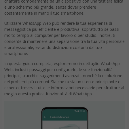
Questa funzionalità è particolarmente utile per la collaborazione
e la condivisione di informazioni con colleghi o amici.
Notifiche
Proprio come nell’app mobile, WhatsApp Web ti avvisa quando
ricevi nuovi messaggi, chiamate o altri aggiornamenti. Le
notifiche possono essere personalizzate in base alle tue
preferenze, in modo da non perdere mai un messaggio
importante. Puoi anche silenziare le notifiche per conversazioni
specifiche o durante determinati orari per evitare distrazioni.
Funzionalità Avanzate Whatsapp Web
Integrazioni ed Estensioni
WhatsApp Web offre diverse integrazioni ed estensioni che
consentono di migliorare l’esperienza d’uso e la produttività. Ad
esempio, è possibile integrare WhatsApp Web con strumenti di
produttività come Trello o Google Calendar per ricevere
notifiche e gestire le attività direttamente dall’app. Inoltre, sono
disponibili numerose estensioni di browser che aggiungono