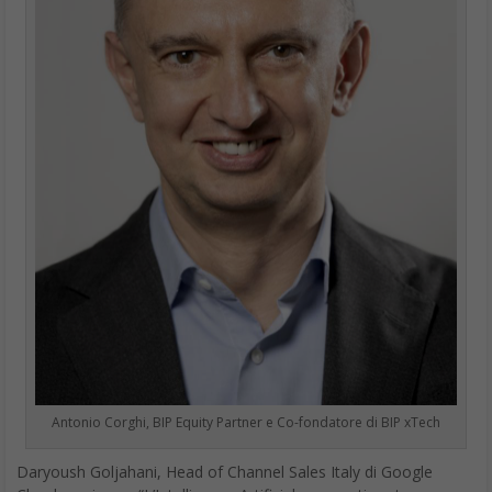
CarPlay:
Nuove opzioni audio incluse nella gamma di
funzionalità.
Le novità attese per iOS 18
Rinnovamento
: Impostazioni attuali e Control Center pronti per
un nuovo look su iOS 18, iPadOS 18 e macOS 15
Interattività in Messaggi
: Funzionalità di animazione per
parole singole in iMessage.
Emoji
: Creazione unica di emoji tramite AI generativa.
Personalizzazione Home Screen
: Nuove opportunità per
personalizzare la tua interfaccia.
Collaborazione con
OpenAI
: Potenziale accordo per rafforzare
le nuove capacità AI di iOS 18.
Privacy AI:
Uso esclusivo di AI on-device per iPhone.
Francesco