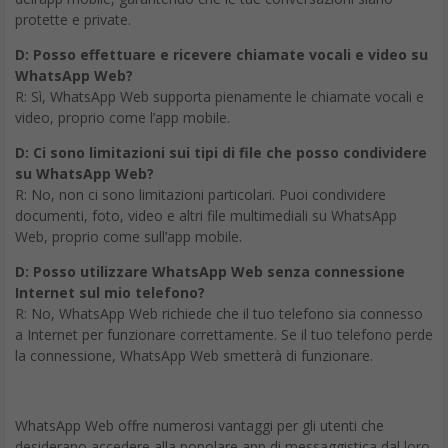
Daryoush Goljahani, Head of Channel Sales Italy di Google
Cloud, aggiunge: “L’Intelligenza Artificiale generativa sta
ridefinendo i confini dell’efficienza aziendale, permettendo alle
organizzazioni di sfruttare l’innovazione e migliorare le
operazioni attraverso Google Cloud.”
Il futuro promettente di datwave
Datwave, con la sua chiara missione di potenziare l’utilizzo
dell’Intelligenza Artificiale, del Cloud e dei Dati, ambisce a
trasformare la tecnologia in un elemento proattivo e di primo
piano nelle strategie aziendali. Come disse Steve Jobs: “Innovare
è ciò che differenzia un leader da un seguace.” Datwave mira a
diventare quel leader, proiettandosi verso un futuro in cui la
digitalizzazione costituisce l’asse portante dell’imprenditorialità a
livello globale.
La creazione di Datwave da parte di BIP, in sinergia con Google
Cloud, indica un passo decisivo verso un domani dove
tecnologia e innovazione convivono per inaugurare nuove
opportunità nel settore imprenditoriale. Con visione chiara e