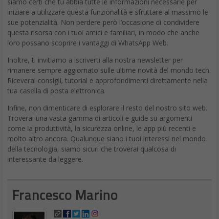
iOS 18: l’anteprima delle
innovazioni alla Apple
WWDC24
DA
FRANCESCO
|
9 GIU 2024
|
HARDWARE & SOFTWARE
|