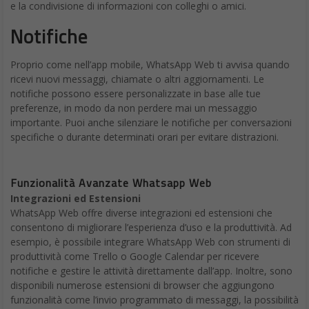
R: Sì, WhatsApp Web utilizza la stessa crittografia end-to-end
dell’app mobile, garantendo che le tue conversazioni siano
protette e private.
D: Posso effettuare e ricevere chiamate vocali e video su
WhatsApp Web?
R: Sì, WhatsApp Web supporta pienamente le chiamate vocali e
video, proprio come l’app mobile.
D: Ci sono limitazioni sui tipi di file che posso condividere
su WhatsApp Web?
R: No, non ci sono limitazioni particolari. Puoi condividere
documenti, foto, video e altri file multimediali su WhatsApp
Web, proprio come sull’app mobile.
D: Posso utilizzare WhatsApp Web senza connessione
Internet sul mio telefono?
R: No, WhatsApp Web richiede che il tuo telefono sia connesso
a Internet per funzionare correttamente. Se il tuo telefono perde
la connessione, WhatsApp Web smetterà di funzionare.