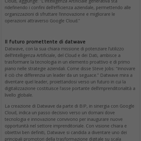
Load More
Chi siamo
Contatti
Pubblicità
Privacy
Cookies Policy
Disclaimer
// digitalic © 2020 - Tutti i diritti
riservati - MMEDIA
Partita IVA 03339380135 - Reg. Trib. Milano
n. 409 del 21/7/2011 - ROC n. 21424 del
3/8/2011