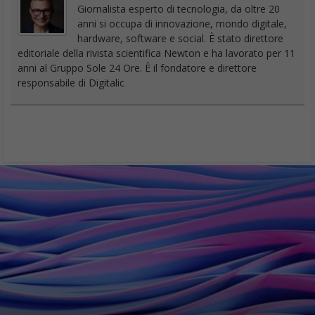
Le novità di iOS 18 alla Apple WWDC24 sembrano
indicare l’arrivo dell’AI su iPhone. Guardando l’invito,
che di solito nasconde informazioni utili, gli anelli
colorati potrebbero far pensare ad una nuova Siri,
rinnovata nelle funzioni, nell’intelligenza e nella
grafica, staremo a vedere…
Durante l’attesissimo keynote della WWDC24 di lunedì verrà
presentato un aggiornamento di iOS: iOS 18, anche noto come
“Crystal”. Questa versione promette di essere uno degli
aggiornamenti più significativi per iPhone dal suo esordio nel
2007. Un enfasi particolare sarà posta sull’intelligenza artificiale
(finalmente dicono molti), che combinata con nuove
funzionalità, un design rinnovato e miglioramenti delle app, è
destinata a ridefinire l’esperienza utente.