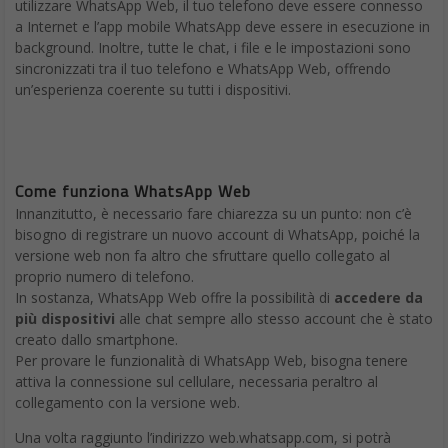
Differenze tra WhatsApp e il client web
A livello pratico, da WhatsApp Web è possibile
accedere a
tutte le funzioni e particolarità
che contraddistinguono
WhatsApp. Sebbene la schermata sia diversa, poiché adattata
ad una user experience su uno schermo più ampio quale quello
del PC, le opzioni restano in sostanza le stesse.
Si può quindi digitare un testo da inviare, allegare foto,
immagini, video, file e documenti, contatti dalla rubrica o
registrare note vocali da condividere con i contatti. Per non
parlare delle immancabili emoji celate sotto una comoda icona
a forma di smiley accanto alla stringa dell’area di testo.
Da WhatsApp Web si può modificare la propria foto di profilo e
visualizzare lo stato, creare un nuovo gruppo di chat e accedere
alle conversazioni archiviate o importanti.
Come scaricare WhatsApp Desktop
Puoi utilizzare WhatsApp dal computer, senza browser. Per
installare WhatsApp Desktop sul computer, scarica l’applicazione
dall’App Store di Apple, dal Microsoft Store o dal sito web di