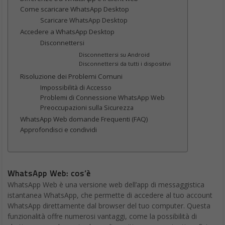
Al centro di WhatsApp Web c’è ovviamente la messaggistica
istantanea. Puoi inviare e ricevere messaggi di testo, immagini,
video, documenti e altro ancora, esattamente come nell’app per
dispositivi mobili. La chat è sincronizzata in tempo reale, quindi
puoi passare senza problemi tra dispositivi.
Chiamate Vocali e Video
Con WhatsApp Web, puoi effettuare e ricevere chiamate vocali e
video direttamente dal tuo computer. Questa funzione è
particolarmente utile per le videochiamate di gruppo, che
possono essere più comode da gestire su un display più grande.
La qualità dell’audio e del video è eccellente, rendendo
WhatsApp Web un’opzione valida per le riunioni di lavoro o le
chiamate personali.
Condivisione File
La condivisione di file è semplice e senza problemi su WhatsApp
Web. Puoi inviare documenti, fogli di calcolo, presentazioni e
altri tipi di file fino a un massimo di 100 MB per singolo file.