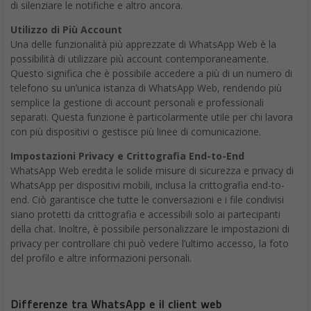
WhatsApp Web offre numerosi vantaggi per gli utenti che
desiderano accedere alla popolare app di messaggistica dal loro
computer. Consente di inviare e ricevere messaggi, effettuare
chiamate vocali e video, condividere file e sincronizzare le
conversazioni tra dispositivi, tutto in modo semplice e sicuro
grazie alla crittografia end-to-end.
Che tu sia un professionista che desidera rimanere connesso o
semplicemente qualcuno che preferisce la comodità di
un’interfaccia desktop, WhatsApp Web è uno strumento pratico
e potente da aggiungere al tuo arsenale digitale. Configurarlo è
rapido e semplice, e le sue funzionalità avanzate, come l’utilizzo
di più account e le integrazioni, offrono ancora più flessibilità.
Non perdere altro tempo a digitare sul piccolo schermo del tuo
telefono. Prova WhatsApp Web oggi stesso e sperimenta la
libertà di comunicare in modo efficiente dal tuo computer. È ora
di abbracciare questa pratica soluzione e semplificare la tua
routine di messaggistica quotidiana.
Approfondisci e condividi