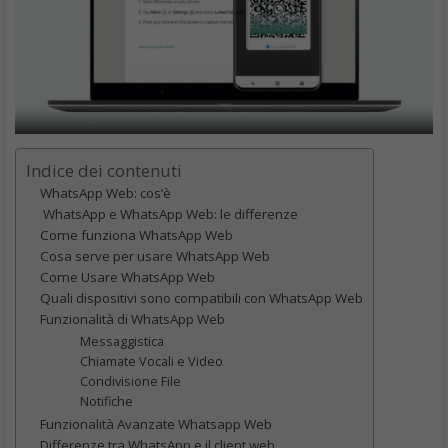
Una volta confermato, WhatsApp Web si sincronizzerà con il
tuo account WhatsApp sul telefono.
Quali dispositivi sono compatibili con WhatsApp Web
WhatsApp Web funziona sui browser web più diffusi, come
Google Chrome, Mozilla Firefox, Microsoft Edge e Safari. È
inoltre possibile utilizzare WhatsApp Web su dispositivi mobili
come tablet e smartphone, purché siano dotati di un browser
web moderno. Tuttavia, per una migliore esperienza d’uso, si
consiglia di utilizzare WhatsApp Web su un computer desktop o
laptop.
Funzionalità di WhatsApp Web
Utilizzare WhatsApp Web offre un’esperienza simile all’app
mobile, con alcune funzionalità chiave che la rendono uno
strumento prezioso per la produttività e la comunicazione.
Messaggistica