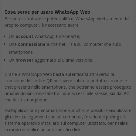
Apri
WhatsApp
sul telefono:
Android
:
Altre opzioni
>
WhatsApp Web
iPhone
: tocca
Impostazioni
>
WhatsApp
Web/Desktop
Seleziona la casella di spunta accanto a
Resta
connesso
nella schermata del codice QR sul computer o su
Portal per mantenere la connessione con il dispositivo.
Usa il telefono per inquadrare il codice QR che compare sul
computer o su Portal. Se sei connesso a un altro dispositivo
mentre cerchi di eseguire la scansione del codice QR, tocca:
Android
:
Inquadra il codice QR
iPhone
:
Inquadra il codice QR
Se richiesto, tocca o seleziona
Fatto
.
Nota
: puoi essere connesso a una sessione alla volta tra
WhatsApp Web, WhatsApp Desktop e Portal.