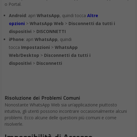
L’innovazione come punto di forza
“Innovare è guardare ciò che tutti vedono e pensare ciò che
nessuno ha ancora pensato”,
queste parole, attribuite al biologo
Albert Szent-Györgyi, riflettono la filosofia di Datwave. Nel
rapido cambiamento del contesto tecnologico, le aziende
cercano tecnologie di punta per mantenere un vantaggio
competitivo. Datwave si presenta come un simbolo di
innovazione, offrendo soluzioni avanzate in settori quali
l’
Intelligenza Artificiale (IA)
, l’
IA Generativa
, il
Cloud Computing
, il
MarTech
, la
Gestione dei Dati
, la
Cybersecurity
e la
Collaborazione
& Spazio di Lavoro Digitale
.
Il settore tecnologico italiano ha visto crescere del 19% il Cloud
e del 52% l’Intelligenza Artificiale, dati che indicano un futuro in
cui queste piattaforme vedranno una adozione sempre più
capillare, ma anche un nuovo panorama per gli sviluppi futuri
dell’economia.
Una collaborazione di lunga data con Google Cloud