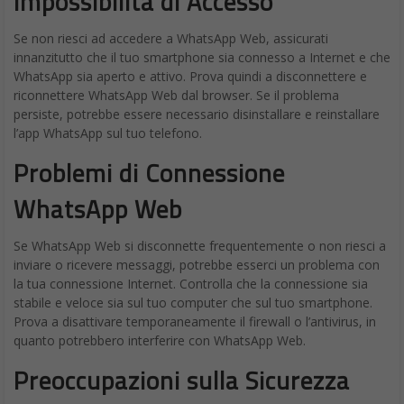
La collaborazione tra BIP e
Google Cloud
, avviata nel 2016, ha
trovato nuova espressione con la nascita di Datwave.
Quest’alleanza ha già generato progetti di successo e vinto
consecutivamente il premio “Italy Service Partner of the Year”
per il 2023 e il 2024, attestando la qualità delle soluzioni
proposte.
Visione e obiettivi di Datwave
Antonio Corghi, BIP Equity Partner e Co-fondatore di BIP xTech,
afferma: “Il nostro obiettivo con Datwave è quello di reinventare
il modo in cui le aziende implementano e sfruttano il Cloud e
l’Intelligenza Artificiale, puntando su immaginazione e
innovazione per trasformare le capacità operative delle imprese
europee.”