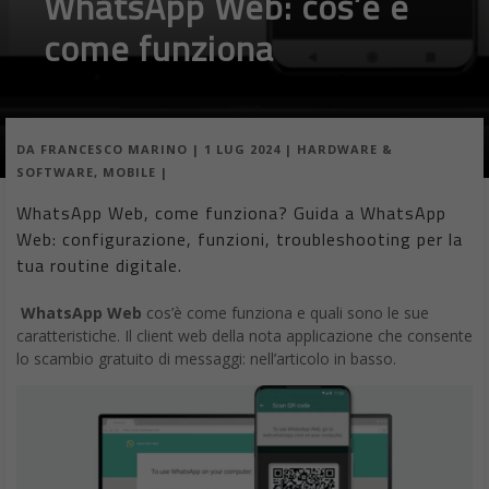
Web al tuo numero di telefono.
Scansione del codice QR
Apri l’app WhatsApp sul tuo smartphone.
Vai su “Menu” > “WhatsApp Web”.
Posiziona il telefono di fronte al computer in modo che la
fotocamera inquadri il codice QR visualizzato sullo schermo.
Una volta scansionato il codice, WhatsApp Web si
sincronizzerà con il tuo account WhatsApp sul telefono.
Collegamento al numero di telefono
Sulla pagina web.whatsapp.com, clicca su “Collega un
dispositivo”.
Inserisci il tuo numero di telefono e clicca su “Continua”.
Conferma il numero di telefono inserendo il codice di verifica
che riceverai tramite SMS o chiamata vocale.