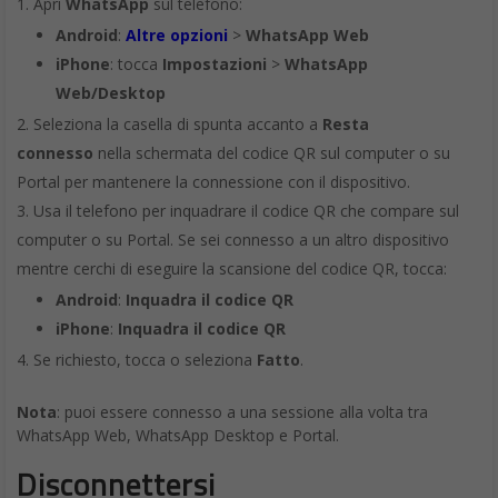
Nasce Datwave:
l’alleanza tra innovazione
e tecnologia, da BIP
DA
FRANCESCO MARINO
|
13 GIU 2024
|
HARDWARE &
SOFTWARE
|
BIP, azienda globale di consulenza, ha dato vita a
Datwave, in collaborazione con Google Cloud, un
passo importante per guidare le imprese nella
trasformazione digitale. Il nuovo brand intende