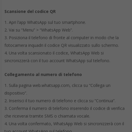
Puoi usare il tuo telefono per disconnetterti da WhatsApp su
tutti i dispositivi, compreso WhatsApp Web, WhatsApp Desktop
o Portal.
Android
: apri
WhatsApp
, quindi tocca
Altre
opzioni
>
WhatsApp Web
>
Disconnetti da tutti i
dispositivi
>
DISCONNETTI
iPhone
: apri
WhatsApp
, quindi
tocca
Impostazioni
>
WhatsApp
Web/Desktop
>
Disconnetti da tutti i
dispositivi
>
Disconnetti
Risoluzione dei Problemi Comuni
Nonostante WhatsApp Web sia un’applicazione piuttosto
intuitiva, gli utenti possono incontrare occasionalmente alcuni
problemi. Ecco alcune delle questioni più comuni e come
risolverle.