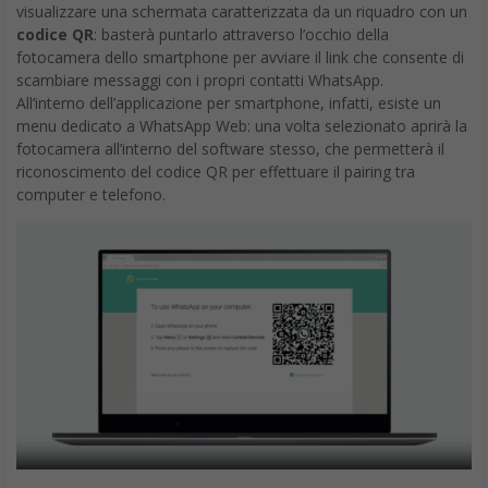
WhatsApp. WhatsApp Desktop funziona solo su computer con
sistema operativo con i seguenti requisiti:
Windows 8.1 o versioni successive
macOS 10.10 o versioni successive
Per tutti gli altri sistemi operativi, è possibile utilizzare WhatsApp
Web nel browser:
QUI
Scaricare WhatsApp Desktop
nel browser del tuo computer, vai a
questa pagina
per
scaricare WhatsApp, quindi scarica il file .exe o .dmg
un volta completato il download, apri il file .exe o .dmg e segui
le istruzioni per effettuare l’installazione
Accedere a WhatsApp Desktop
Per accedere a WhatsApp su WhatsApp Web, WhatsApp
Desktop o Portal, devi usare il tuo telefono per inquadrare il
codice QR.