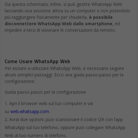
Disconnettersi
Per disconnetterti da WhatsApp su WhatsApp Web o Desktop:
apri
WhatsApp Web
o
WhatsApp Desktop
clicca su
Menu
o
in cima all’elenco delle chat >
Disconnetti
Per rimuovere il tuo account WhatsApp da Portal, leggi
questo
articolo
.
Disconnettersi su Android
Su Android, per disconnetterti da WhatsApp Web, WhatsApp
Desktop o da un dispositivo Portal dal tuo telefono:
apri
WhatsApp
tocca
Altre opzioni
>
WhatsApp Web
tocca il computer o Portal nell’elenco >
DISCONNETTI
Disconnettersi da tutti i dispositivi