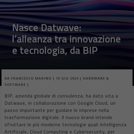
iOS 18: arriva l’Ai
Apple punta ad introdurre in iOS 18 l’intelligenza artificiale ma in
modo intuitivo, integrandola nelle sue app e nei servizi piuttosto
che limitarsi a sfoggiarne le capacità avanzate in un’app
dedicata. Secondo Bloomberg, la nuova suite di funzionalità AI,
soprannominata “Apple Intelligence”, potrebbe essere il fulcro
della presentazione durata due ore alla WWDC24.
Si prevede che le nuove funzionalità AI richiedano dispositivi di
ultima generazione, come l’iPhone 15 Pro o dispositivi con chip
M1, anche se saranno introdotte inizialmente come beta e
utilizzabili come opzione. L’intento di Apple è quello di realizzare
un’integrazione dell’AI che sia fluida e pervasiva nell’ecosistema
software, inclusi il nuovo iOS 18 ed il contemporaneo iPadOS
18.