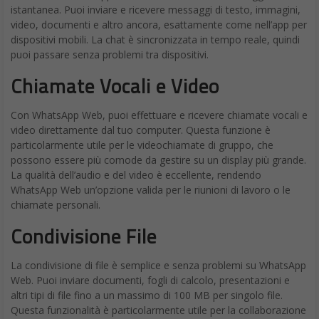
Preoccupazioni sulla Sicurezza
WhatsApp utilizza la crittografia end-to-end per proteggere le
tue conversazioni. Tuttavia, è importante essere consapevoli dei
rischi di utilizzare WhatsApp Web su un computer condiviso o
pubblico. Assicurati di disconnetterti sempre da WhatsApp Web
dopo l’uso e di non salvare le credenziali di accesso sul browser.
Se i problemi persistono, non esitare a contattare l’assistenza di
WhatsApp per ulteriore supporto.
WhatsApp Web domande Frequenti (FAQ)
D: Posso usare WhatsApp Web su più dispositivi
contemporaneamente?
R: No, WhatsApp Web è collegato al tuo account WhatsApp sul
telefono, quindi puoi utilizzarlo solo su un dispositivo alla volta.
Se vuoi utilizzare WhatsApp su più dispositivi, dovresti
considerare l’app desktop WhatsApp ufficiale.
D: WhatsApp Web è sicuro come l’app per dispositivi
mobili?