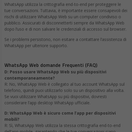
Antonio Corghi, BIP Equity Partner e Co-fondatore di BIP xTech