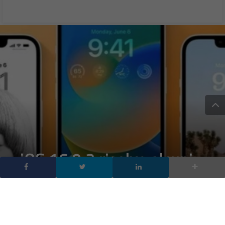
iOS 16.0.3 risolve alcuni
bug di iPhone e forse il
rilevamento degli
incidenti