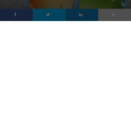
Windows 7 addio:
supporto di Microsoft
terminato, cosa fare
DA
FRANCESCO MARINO
|
15 GEN 2020
|
PC
|
Se usate ancora il vecchio sistema operativo vi
apparirà un messaggio a caratteri cubitali che
esorterà il passaggio a Windows 10
Windows 7 addio. Termina il supporto di Microsoft sul sistema
operativo lanciato nel 2009. Da oggi per chi utilizza ancora
Windows 7
, secondo
StatCounter
ancora presente sul 26,79%
dei computer in circolazione prendendo in considerazione le
piattaforme desktop, vedrà comparire
un messaggio a tutto