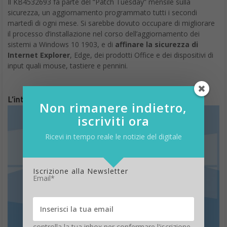
Il KB4532693 fa parte del “Patch Tuesday” mensile sulla
sicurezza, un aggiornamento programmato tutti i secondi
martedì di ogni mese. Si sarebbe dovuto occupare di migliorare
il processo d’installazione nel corso dell’aggiornamento dei
sistemi a Windows 10 1903, e di
affinare la sicurezza di
Internet Explorer
, Edge, dei prodotti Office e dei dispositivi di
input quali mouse, tastiere e pennini.
L’intervento di Microsoft
Non rimanere indietro,
iscriviti ora
Ricevi in tempo reale le notizie del digitale
Iscrizione alla Newsletter
Email*
controlla la tua inbox per confermare l'iscrizione