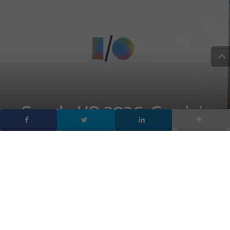
Google I/O 2026: Gemini
diventa il sistema
operativo invisibile di
Google
DA
FRANCESCO MARINO
|
19 MAG 2026
|
INTELLIGENZA
ARTIFICIALE
,
TECH-NEWS
|