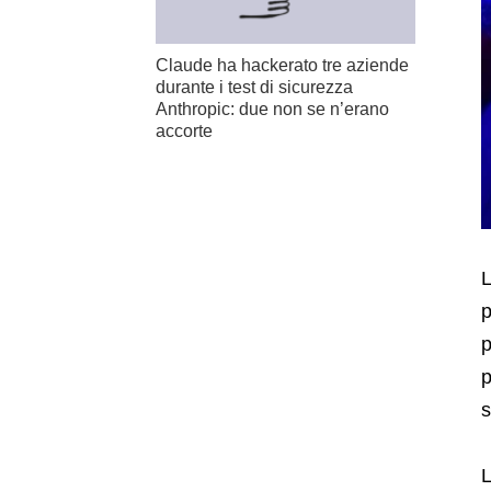
Claude ha hackerato tre aziende
durante i test di sicurezza
Anthropic: due non se n’erano
accorte
L
p
p
p
s
L