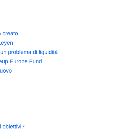
a creato
Leyen
un problema di liquidità
aleup Europe Fund
nuovo
obiettivi?