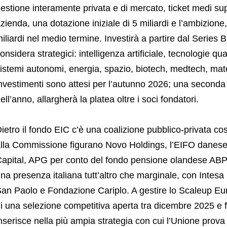
estione interamente privata e di mercato, ticket medi supe
zienda, una dotazione iniziale di 5 miliardi e l’ambizione
iliardi nel medio termine. Investirà a partire dal Series B 
onsidera strategici: intelligenza artificiale, tecnologie qu
istemi autonomi, energia, spazio, biotech, medtech, materi
nvestimenti sono attesi per l’autunno 2026; una seconda
ell’anno, allargherà la platea oltre i soci fondatori.
ietro il fondo EIC c’è una coalizione pubblico-privata co
lla Commissione figurano Novo Holdings, l’EIFO danese
apital, APG per conto del fondo pensione olandese ABP,
na presenza italiana tutt’altro che marginale, con Int
an Paolo e Fondazione Cariplo. A gestire lo Scaleup Eu
i una selezione competitiva aperta tra dicembre 2025 e 
nserisce nella più ampia strategia con cui l’Unione prov