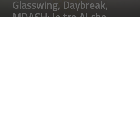
Glasswing, Daybreak,
MDASH: le tre AI che
trovano i bug prima degli
hacker
DA
FRANCESCO MARINO
|
17 MAG 2026
|
INTELLIGENZA
ARTIFICIALE
,
TECH-NEWS
|
Glasswing, Daybreak, MDASH: Anthropic, OpenAI e
Microsoft hanno lanciato in cinque settimane tre
piattaforme AI per trovare le vulnerabilità software
prima degli hacker. Si chiamano Glasswing, Daybreak e
MDASH: ecco cosa sono, come funzionano e perché
cambiano tutto per chi gestisce infrastrutture IT
aziendali