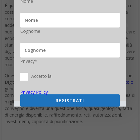
Nome
È qui che la frase di Mensch diventa più interessante, perché ci
costringe a guardare l’AI non come una magia linguistica, ma
come una macchina geopolitica. Chi possiede il calcolo può
addestrare modelli più grandi, chi addestra modelli più grandi
Cognome
può attrarre più sviluppatori, chi attira più sviluppatori può creare
ecosistemi più forti, chi crea ecosistemi più forti può imporre
standard, prezzi, interfacce, contratti, dipendenze. La sovranità
digitale europea, quindi, non passa solo dalla capacità di scrivere
buone leggi, ma dalla possibilità di costruire e alimentare questa
Privacy*
macchina.
Questo è anche il senso della discussione sulla
AI Factory
, che
Accetto la
Digitalic ha già affrontato raccontando la
nuova fame di calcolo
generata dalla crescita dell’intelligenza artificiale: quando la
Privacy Policy
competizione AI si misura in centinaia di megawatt e centinaia di
REGISTRATI
migliaia di GPU, la sovranità smette di essere una parola da
convegno e diventa una questione fisica, quasi geologica, fatta
di energia disponibile, raffreddamento, reti, autorizzazioni,
investimenti, capacità di pianificazione.