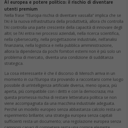
AI europea e potere politico: il rischio di diventare
utenti premium
Nella frase “l’Europa rischia di diventare vassalla” implica che se
l’AI è la nuova infrastruttura della produttività, allora chi controlla
l’AI controlla una parte crescente della capacità di innovare degli
altri; se l’AI entra nei processi aziendali, nella ricerca scientifica,
nella cybersecurity, nella progettazione industriale, nell’analisi
finanziaria, nella logistica e nella pubblica amministrazione,
allora la dipendenza da pochi fornitori esterni non è più solo un
problema di mercato, diventa una condizione di sudditanza
strategica.
La cosa interessante è che il discorso di Mensch arriva in un
momento in cui l’Europa sta provando a raccontarsi come luogo
possibile di un’intelligenza artificiale diversa, meno opaca, più
aperta, più compatibile con i diritti e con la democrazia; ma
questa promessa rischia di restare letteratura politica se non
viene accompagnata da una macchina industriale adeguata.
Perché un modello europeo senza abbastanza calcolo resta un
esperimento brillante; una strategia europea senza capitali
sufficienti resta un documento; una regolazione europea senza
campioni capaci di competere resta una cornice elegante