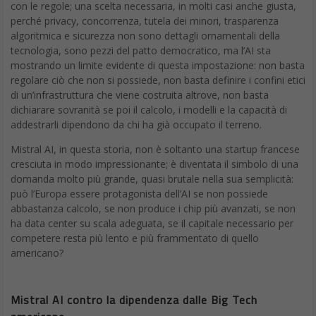
con le regole; una scelta necessaria, in molti casi anche giusta,
perché privacy, concorrenza, tutela dei minori, trasparenza
algoritmica e sicurezza non sono dettagli ornamentali della
tecnologia, sono pezzi del patto democratico, ma l’AI sta
mostrando un limite evidente di questa impostazione: non basta
regolare ciò che non si possiede, non basta definire i confini etici
di un’infrastruttura che viene costruita altrove, non basta
dichiarare sovranità se poi il calcolo, i modelli e la capacità di
addestrarli dipendono da chi ha già occupato il terreno.
Mistral AI, in questa storia, non è soltanto una startup francese
cresciuta in modo impressionante; è diventata il simbolo di una
domanda molto più grande, quasi brutale nella sua semplicità:
può l’Europa essere protagonista dell’AI se non possiede
abbastanza calcolo, se non produce i chip più avanzati, se non
ha data center su scala adeguata, se il capitale necessario per
competere resta più lento e più frammentato di quello
americano?
Mistral AI contro la dipendenza dalle Big Tech