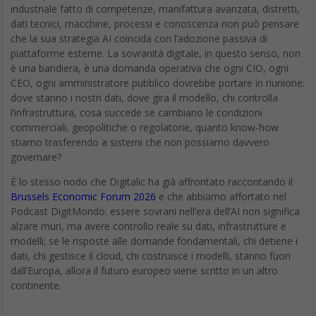
industriale fatto di competenze, manifattura avanzata, distretti,
dati tecnici, macchine, processi e conoscenza non può pensare
che la sua strategia AI coincida con l’adozione passiva di
piattaforme esterne. La sovranità digitale, in questo senso, non
è una bandiera, è una domanda operativa che ogni CIO, ogni
CEO, ogni amministratore pubblico dovrebbe portare in riunione:
dove stanno i nostri dati, dove gira il modello, chi controlla
l’infrastruttura, cosa succede se cambiano le condizioni
commerciali, geopolitiche o regolatorie, quanto know-how
stiamo trasferendo a sistemi che non possiamo davvero
governare?
È lo stesso nodo che Digitalic ha già affrontato raccontando il
Brussels Economic Forum 2026
e che abbiamo affortato nel
Podcast DigitMondo: essere sovrani nell’era dell’AI non significa
alzare muri, ma avere controllo reale su dati, infrastrutture e
modelli; se le risposte alle domande fondamentali, chi detiene i
dati, chi gestisce il cloud, chi costruisce i modelli, stanno fuori
dall’Europa, allora il futuro europeo viene scritto in un altro
continente.