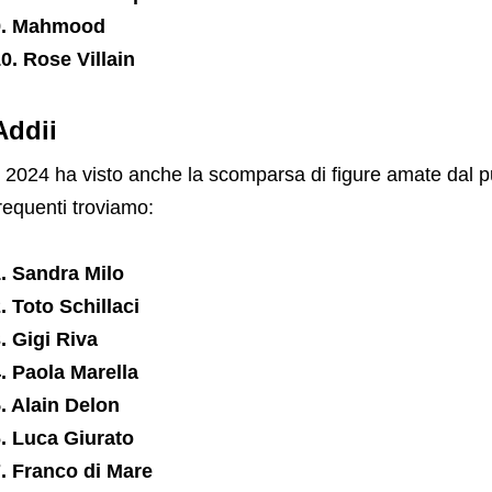
9. Mahmood
0. Rose Villain
Addii
l 2024 ha visto anche la scomparsa di figure amate dal pub
requenti troviamo:
. Sandra Milo
. Toto Schillaci
. Gigi Riva
. Paola Marella
. Alain Delon
. Luca Giurato
. Franco di Mare