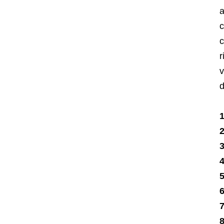
a
c
c
r
v
d
2
3
4
5
6
7