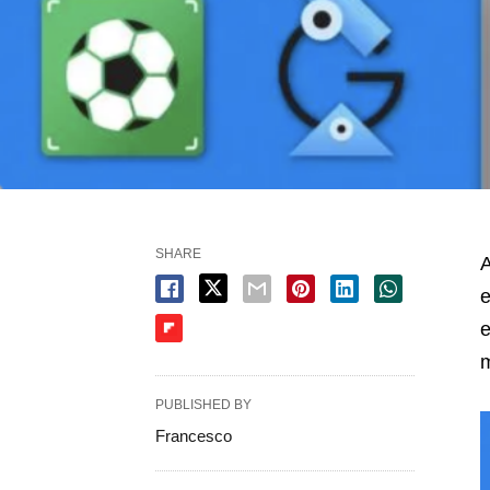
SHARE
A
e
e
m
PUBLISHED BY
Francesco