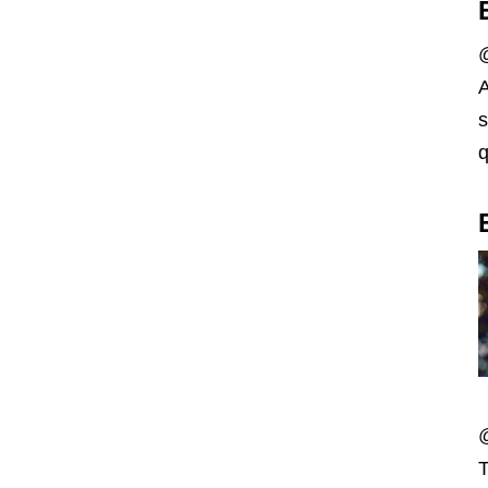
@
A
s
q
T