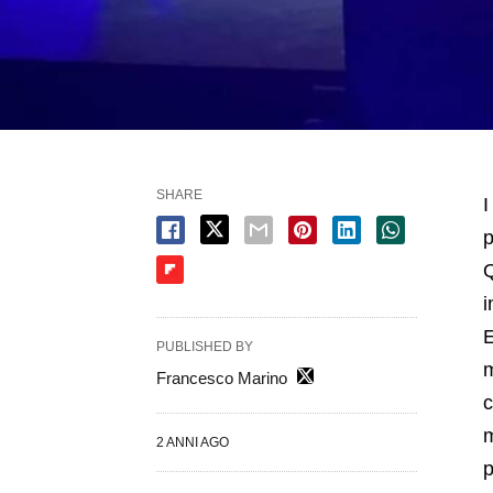
SHARE
I
p
Q
i
E
PUBLISHED BY
m
Francesco Marino
c
m
2 ANNI AGO
p