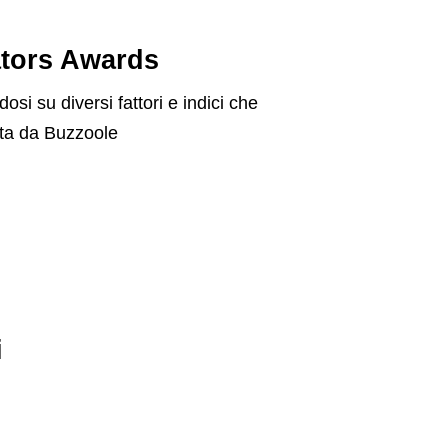
eators Awards
si su diversi fattori e indici che
ata da Buzzoole
i