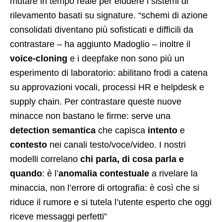
mutare in tempo reale per eludere i sistemi di
rilevamento basati su signature. “schemi di azione
consolidati diventano più sofisticati e difficili da
contrastare – ha aggiunto Madoglio – inoltre il
voice-cloning
e i deepfake non sono più un
esperimento di laboratorio: abilitano frodi a catena
su approvazioni vocali, processi HR e helpdesk e
supply chain. Per contrastare queste nuove
minacce non bastano le firme: serve una
detection semantica
che capisca
intento
e
contesto
nei canali testo/voce/video. I nostri
modelli correlano
chi parla, di cosa parla e
quando
: è l’
anomalia contestuale
a rivelare la
minaccia, non l’errore di ortografia: è così che si
riduce il rumore e si tutela l’utente esperto che oggi
riceve messaggi perfetti”