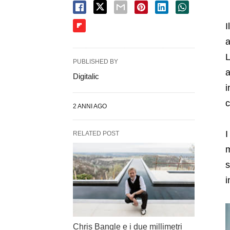
I
a
L
PUBLISHED BY
a
Digitalic
i
c
2 ANNI AGO
I
RELATED POST
m
s
i
Chris Bangle e i due millimetri