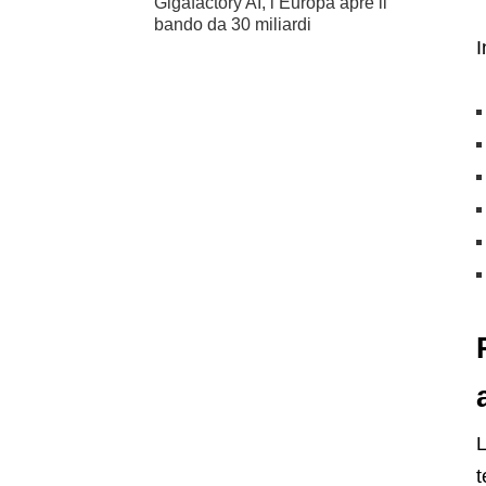
Gigafactory AI, l’Europa apre il
bando da 30 miliardi
I
L
t