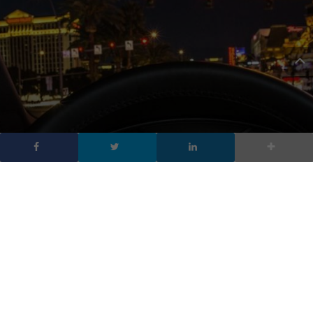
Audi Virtual cockpit: cos’è
e come funziona
DA
FRANCESCO MARINO
|
5 APR 2020
|
AUTOMOTIVE
|
Molte nuove auto nascono oggi con l’opzione di un