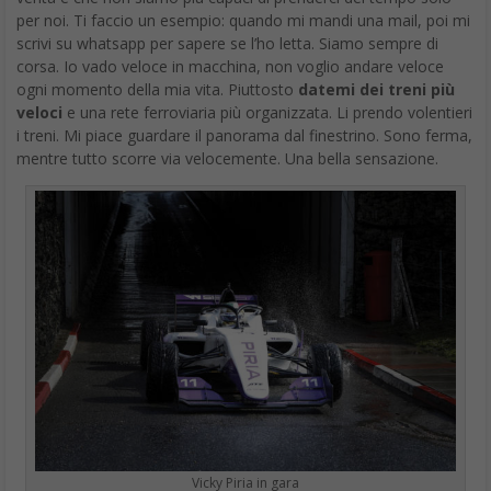
per noi. Ti faccio un esempio: quando mi mandi una mail, poi mi
scrivi su whatsapp per sapere se l’ho letta. Siamo sempre di
corsa. Io vado veloce in macchina, non voglio andare veloce
ogni momento della mia vita. Piuttosto
datemi dei treni più
veloci
e una rete ferroviaria più organizzata. Li prendo volentieri
i treni. Mi piace guardare il panorama dal finestrino. Sono ferma,
mentre tutto scorre via velocemente. Una bella sensazione.
Vicky Piria in gara