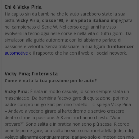
Chi è Vicky Piria
Ha capito sin da bambina che le auto sarebbero state la sua
pista.
Vicky Piria, classe ’93
, è una
pilota italiana i
mpegnata
nel campionato di Serie W. Nel corso degli anni ha visto
evolversi la tecnologia nelle corse e nella vita di tutti i giorni. Dai
simulatori alla guida autonoma: con lei abbiamo parlato di
passione e velocità. Senza tralasciare la sua figura di
influencer
automotive
e il rapporto che ha con il web e i social network.
Vicky Piria; l’intervista
Come è nata la tua passione per le auto?
Vicky Piria:
È nata in modo casuale, io sono sempre stata un
maschiaccio. Da bambina facevo gare di equitazione, poi mio
padre comprò un go-kart per mio fratello – ci spiega Vicky Piria
– Andavo a vederlo girare al kartodromo e sentivo crescere
dentro di me la passione. A 8 anni mi hanno chiesto “Vuoi
provare?”. Sono salita e in pratica non sono più scesa. Ricordo
bene le prime gare, una volta ho vinto una mortadella (ride, ndr).
Volevo allenarmi continuamente, parlavo solo di motori con mio