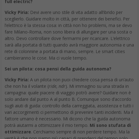
full electric?
Vicky Piria:
Devi avere uno stile di vita adatto all’ibrido per
sceglierlo. Guidare molto in città, per ottenere dei benefici. Per
l’elettrico è la stessa cosa: in città non ho problemi, ma se devo
fare Milano-Roma, non sono libera di allungare per una sosta o
altro. Devo controllare dove fermarmi per ricaricare. L’elettrico
sarà alla portata di tutti quando avrà maggiore autonomia e una
rete di colonnine a portata di mano, sempre. Le smart cities
cambieranno le cose. Ma ci vuole tempo.
Sei un pilota: cosa pensi della guida autonoma?
Vicky Piria:
A un pilota non puoi chiedere cosa pensa di un’auto
che non ha il volante (
ride, ndr
). Mi immagino su una strada in
campagna: quale piacere di viaggio potrò avere? Guidare non è
solo andare dal punto A al punto B. Comunque sono d’accordo
sugli aiuti di guida: controllo della carreggiata, assistenza e tutti i
vari accorgimenti ci permettono di prevenire tanti incidenti. Ma il
fattore umano è necessario. Mi dicono che la guida autonoma
potrà aiutarmi a ottimizzare il mio tempo.
Mi sono stufata di
ottimizzare
. Cerchiamo sempre di non perdere tempo. Ma la
verità è che non siamo più capaci di prenderci del tempo solo