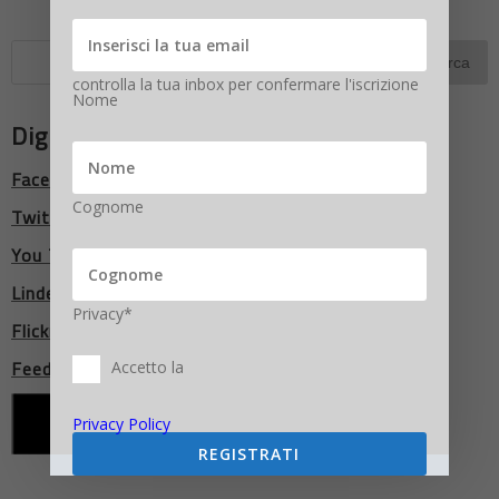
controlla la tua inbox per confermare l'iscrizione
Nome
Digitalic Network
Facebook
Cognome
Twitter
You Tube
LindedIn
Privacy*
Flickr
Feed RSS
Accetto la
Privacy Policy
REGISTRATI