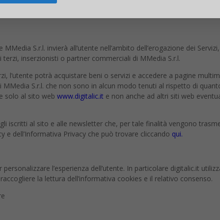
lamo all’autorità di controllo competente (Garante per la Protezione dei 
e MMedia S.r.l. invierà all’utente nell’ambito dell’erogazione dei Serviz
 terzi, inserzionisti o partner commerciali di MMedia S.r.l.
zi, l’utente potrà acquistare beni o servizi e accedere a pagine multime
lo di MMedia S.r.l. che non sono in alcun modo tenuti al rispetto di quant
ce solo al sito web
www.digitalic.it
e non anche ad altri siti web eventu
li iscritti al sito e alle newsletter che, per tale finalità vengono trasm
icy e dell’Informativa Privacy che può trovare cliccando
qui.
 personalizzare l’esperienza dell’utente. In particolare digitalic.it utili
accogliere la lettura dell’informativa cookies e il relativo consenso.
re