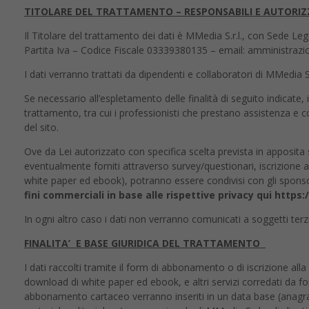
TITOLARE DEL TRATTAMENTO – RESPONSABILI E AUTORI
Il Titolare del trattamento dei dati è MMedia S.r.l., con Sede Leg
Partita Iva – Codice Fiscale 03339380135 – email: amministra
I dati verranno trattati da dipendenti e collaboratori di MMedia S
Se necessario all’espletamento delle finalità di seguito indicate,
trattamento, tra cui i professionisti che prestano assistenza e c
del sito.
Ove da Lei autorizzato con specifica scelta prevista in apposita sez
eventualmente forniti attraverso survey/questionari, iscrizion
white paper ed ebook), potranno essere condivisi con gli sponsor 
fini commerciali in base alle rispettive privacy qui http
In ogni altro caso i dati non verranno comunicati a soggetti ter
FINALITA’ E BASE GIURIDICA DEL TRATTAMENTO
I dati raccolti tramite il form di abbonamento o di iscrizione alla n
download di white paper ed ebook, e altri servizi corredati da for
abbonamento cartaceo verranno inseriti in un data base (anagrafi