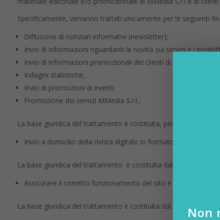
materiale editoriale e/o promozionale di MMedia S.r.l e di clienti 
Specificamente, verranno trattati unicamente per le seguenti fina
Diffusione di notiziari informativi (newsletter);
Invio di informazioni riguardanti le novità sui servizi e i prodot
Invio di informazioni promozionali dei clienti di MMedia SRL;
Indagini statistiche;
Invio di promozioni di eventi;
Promozione dei servizi MMedia S.r.l.;
La base giuridica del trattamento è costituita, per tutte le finali
Invio a domicilio della rivista digitalic in formato cartaceo;
La base giuridica del trattamento è costituita dal contratto.
Assicurare il corretto funzionamento del sito e dei suoi conten
La base giuridica del trattamento è costituita dal legittimo intere
Non r