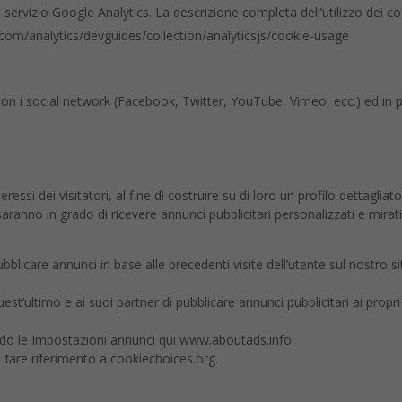
l servizio Google Analytics. La descrizione completa dell’utilizzo dei coo
.com/analytics/devguides/collection/analyticsjs/cookie-usage
 con i social network (Facebook, Twitter, YouTube, Vimeo, ecc.) ed in p
essi dei visitatori, al fine di costruire su di loro un profilo dettagliato
ranno in grado di ricevere annunci pubblicitari personalizzati e mirati
ubblicare annunci in base alle precedenti visite dell’utente sul nostro si
est’ultimo e ai suoi partner di pubblicare annunci pubblicitari ai propri 
tando le Impostazioni annunci qui www.aboutads.info
ie, fare riferimento a cookiechoices.org.