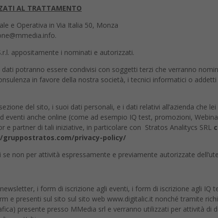
ZZATI AL TRATTAMENTO
ale e Operativa in Via Italia 50, Monza
zione@mmedia.info.
.r.l. appositamente i nominati e autorizzati.
 i dati potranno essere condivisi con soggetti terzi che verranno nomin
onsulenza in favore della nostra società, i tecnici informatici o addet
ione del sito, i suoi dati personali, e i dati relativi all’azienda che le
e ad eventi anche online (come ad esempio IQ test, promozioni, Webina
e partner di tali iniziative, in particolare con Stratos Analitycs SRL
c
s://gruppostratos.com/privacy-policy/
zi se non per attività espressamente e previamente autorizzate dell’ut
ewsletter, i form di iscrizione agli eventi, i form di iscrizione agli IQ te
m e presenti sul sito sul sito web www.digitalic.it nonché tramite richi
ca) presente presso MMedia srl e verranno utilizzati per attività di di