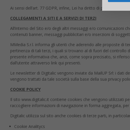
Ai sensi dell’art. 77 GDPR, infine, Lei ha diritto di proporre rec
COLLEGAMENTI A SITI E A SERVIZI DI TERZI
All’interno del Sito e/o degli altri messaggi e/o comunicazioni ch
contenuti banner, messaggi pubblicitari e/o inserzioni di soggetti
MMedia S.r.l. informa gli utenti che aderendo alle proposte di ter
pertinenza di tali terzi, i quali si trovano al di fuori del control
presente informativa che, anzi, come sopra precisato, si riferis
dall’utente attraverso link qui presenti.
Le newsletter di Digitalic vengono inviate da MailUP Srl: i dati deg
vengono trattati da tale società sulla base della sua privacy pol
COOKIE POLICY
Il sito www.digitalic.it contiene cookies che vengono utilizzati per
raccogliere informazioni di navigazione in forma aggregata, per r
Digitalic utilizza sul sito anche cookies di terze parti, in particola
Cookie Analitycs