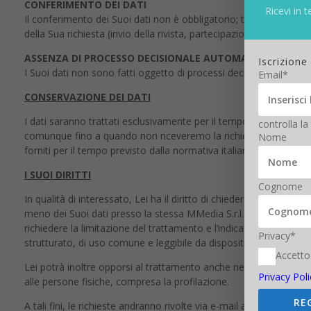
CONFERIMENTO DEI DATI
Ricevi in t
Il conferimento dei Suoi dati non è obbligatorio; tuttavia, in ca
della Sua richiesta (invio della rivista, partecipazione ai test, par
ASSENZA DI PROCESSO DECISIONALE AUTOMATIZZATO
Iscrizione
I Suoi dati non sono fatti oggetto di processi decisionali automat
Email*
CONSERVAZIONE DEI DATI
I dati saranno trattati esclusivamente per il tempo necessario a fo
controlla la
comunque fino a quando non riceveremo la richiesta di cessazione d
Nome
forniti per il tempo previsto dalla normativa italiana a tutela dei pr
I SUOI DIRITTI
Cognome
In qualità di interessato, Lei ha il diritto di chiedere a MMedia S
meno dei Suoi dati presso la stessa MMedia S.r.l. nonché la rettif
richiedere la limitazione del trattamento e l’indicazione sui tem
Privacy*
strutturato, di uso comune e leggibile da dispositivo automatico (d
Accetto
Lei potrà inoltre opporsi al trattamento anche nel caso di tratt
Privacy Poli
alle persone fisiche, compresa la profilazione.
RE
A tali fini, le richieste andranno rivolte via e-mail all’indirizzo 