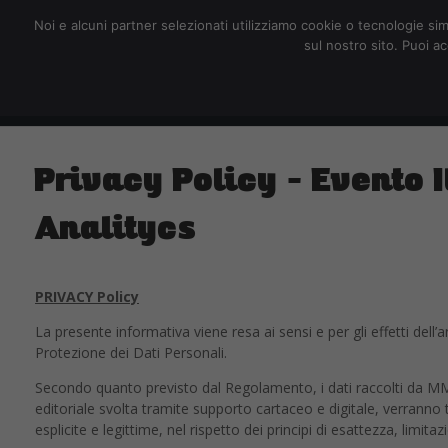
redazione@digitalic.it
Noi e alcuni partner selezionati utilizziamo cookie o tecnologie sim
sul nostro sito. Puoi a
Hardware & Software
D
Privacy Policy – Evento I
Analitycs
PRIVACY Policy
La presente informativa viene resa ai sensi e per gli effetti d
Protezione dei Dati Personali.
Secondo quanto previsto dal Regolamento, i dati raccolti da MMe
editoriale svolta tramite supporto cartaceo e digitale, verranno tra
esplicite e legittime, nel rispetto dei principi di esattezza, limita