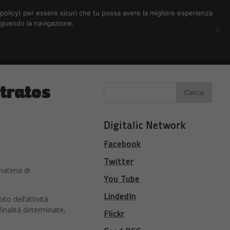
Chi siamo
Contatti
Pubblicità
s-policy) per essere sicuri che tu possa avere la migliore esperienza
seguendo la navigazione.
Eventi Digitalic
Cerca
Stratos
Digitalic Network
Facebook
Twitter
ateria di
You Tube
LindedIn
to dell’attività
 finalità determinate,
Flickr