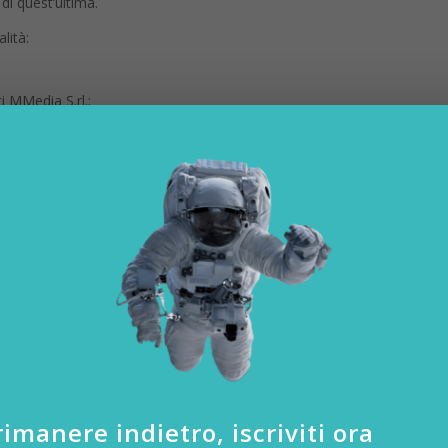
di quest’ultima.
lità:
ti MMedia S.rl.;
tà sopra indicate, dal consenso.
uti;
sse del Titolare.
imanere indietro, iscriviti ora