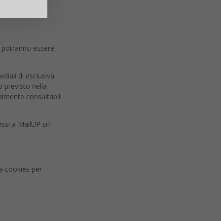
Dati Personali).
i, potranno essere
diali di esclusiva
o previsto nella
almente consultabili
essi a MailUP srl
zza cookies per