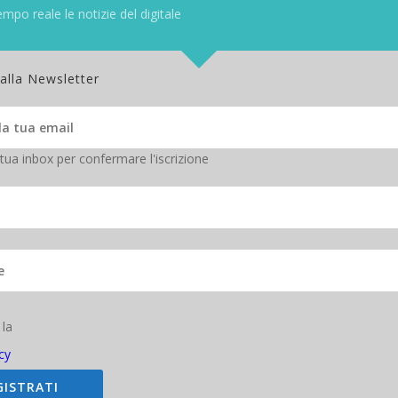
empo reale le notizie del digitale
so di mancato conferimento degli stessi non sarà possibile dar corso a
tecipazione agli eventi, iscrizione alla newsletter).
 alla Newsletter
izzati.
rnire il servizio descritto nel sito o per il recapito della rivista in f
 tua inbox per confermare l'iscrizione
all’utilizzo del servizio. Ciò premesso, MMedia S.r.l. si riserva di tra
opri diritti (artt. 2946 e 2947 c.c.).
.r.l., in qualunque momento, l’accesso ai Suoi dati personali, la confer
ica o la cancellazione degli stessi o di opporsi al loro trattamento. Po
i di conservazione. Ed ancora, potrà ottenere i dati che La riguardano 
iritto alla portabilità).
 la
amento per finalità di marketing diretto e a un processo decisionale a
cy
GISTRATI
privacy@mmedia.info.