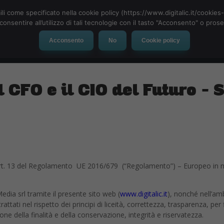
ili come specificato nella cookie policy (https://www.digitalic.it/cookie
cconsentire all’utilizzo di tali tecnologie con il tasto "Acconsento" o pro
Acconsento
No
Cookie policy
evice
Social Network
App
Automotive
Tech-News
l CFO e il CIO del Futuro – 
ell’art. 13 del Regolamento UE 2016/679 (“Regolamento”) – Europeo in m
dia srl tramite il presente sito web (
www.digitalic.it
), nonché nell’ambi
ttati nel rispetto dei principi di liceità, correttezza, trasparenza, per
zione della finalità e della conservazione, integrità e riservatezza.