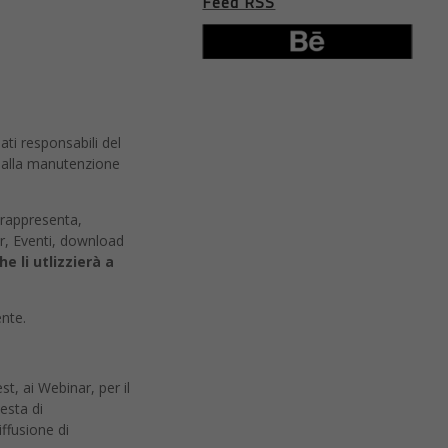
Feed RSS
ati responsabili del
ti alla manutenzione
i rappresenta,
r, Eventi, download
he li utlizzierà a
ente.
st, ai Webinar, per il
esta di
ffusione di