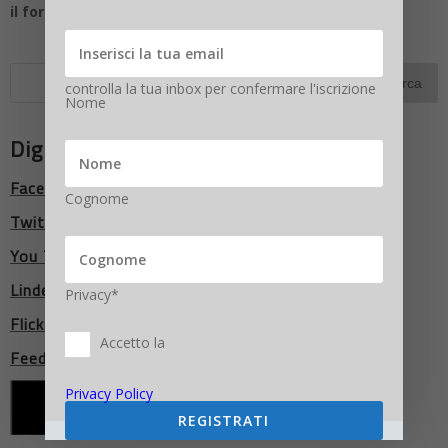
il form per ricevere maggiori informazioni
controlla la tua inbox per confermare l'iscrizione
Nome
Digitalic Network
Facebook
Cognome
Twitter
You Tube
LindedIn
Privacy*
Flickr
Accetto la
Feed RSS
Privacy Policy
REGISTRATI