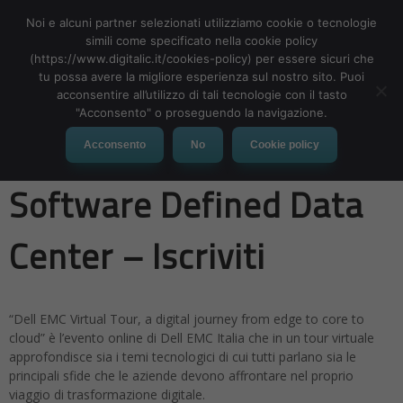
Noi e alcuni partner selezionati utilizziamo cookie o tecnologie
simili come specificato nella cookie policy
(https://www.digitalic.it/cookies-policy) per essere sicuri che
tu possa avere la migliore esperienza sul nostro sito. Puoi
MENU
acconsentire all’utilizzo di tali tecnologie con il tasto
"Acconsento" o proseguendo la navigazione.
Dell EMC Virtual Tour /
Acconsento
No
Cookie policy
Software Defined Data
Center – Iscriviti
“Dell EMC Virtual Tour, a digital journey from edge to core to
cloud” è l’evento online di Dell EMC Italia che in un tour virtuale
approfondisce sia i temi tecnologici di cui tutti parlano sia le
principali sfide che le aziende devono affrontare nel proprio
viaggio di trasformazione digitale.