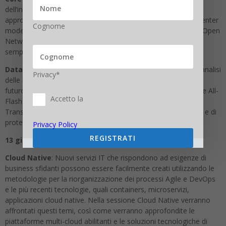
dell’innovazione aziendale: la sessione Core Infrastructure
approfondisce tutte le tecnologie che caratterizzano il datacenter
Cognome
moderno, come piattaforme convergenti e server modulari, Open
Networking, Ready Solutions for Business Application per
semplificare e innovare il business.
Data Storage
: Per sfruttare vantaggiosamente Big Data e analisi
Privacy*
delle informazioni servono soluzioni Future-Proof, a prova di
futuro. La sessione Data Storage approfondisce le tecnologie All-
Accetto la
Flash and Hybrid, NVMe, SCM in funzione della Digital
Transformation e delle moderne architetture Object Storage e di
protezione dei dati.
Privacy Policy
REGISTRATI
13 giugno dalle ore 10.00
Cloud Native
: Nuovi servizi IT che rispondono ad esigenze di
business sfidanti possono essere facilmente creati utilizzando le
metodologie per la riorganizzazione dei processi Agile e DevOps
e le più recenti tecnologie, quali containers, microservizi,
applicazioni cloud native. Nella sessione Cloud Native verranno
affrontati questi temi, così come verranno approfondite le
piattaforme multi-cloud abilitanti e le soluzioni tecnologiche di