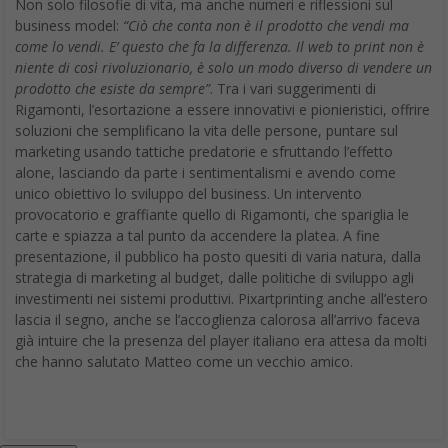
Non solo filosofie di vita, ma anche numeri e riflessioni sul
business model:
“Ciò che conta non è il prodotto che vendi ma
come lo vendi. E’ questo che fa la differenza. Il web to print non è
niente di così rivoluzionario, è solo un modo diverso di vendere un
prodotto che esiste da sempre”
. Tra i vari suggerimenti di
Rigamonti, l’esortazione a essere innovativi e pionieristici, offrire
soluzioni che semplificano la vita delle persone, puntare sul
marketing usando tattiche predatorie e sfruttando l’effetto
alone, lasciando da parte i sentimentalismi e avendo come
unico obiettivo lo sviluppo del business. Un intervento
provocatorio e graffiante quello di Rigamonti, che spariglia le
carte e spiazza a tal punto da accendere la platea. A fine
presentazione, il pubblico ha posto quesiti di varia natura, dalla
strategia di marketing al budget, dalle politiche di sviluppo agli
investimenti nei sistemi produttivi. Pixartprinting anche all’estero
lascia il segno, anche se l’accoglienza calorosa all’arrivo faceva
già intuire che la presenza del player italiano era attesa da molti
che hanno salutato Matteo come un vecchio amico.