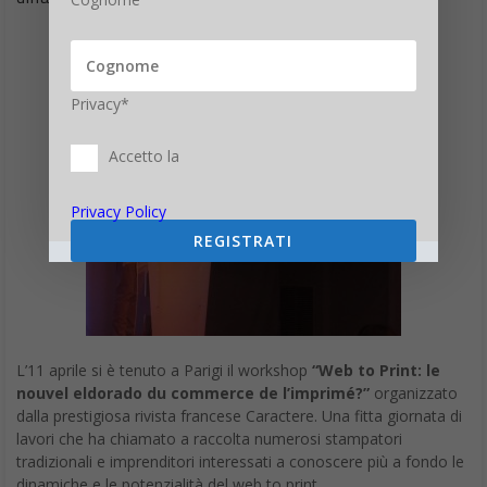
Privacy*
Accetto la
Privacy Policy
REGISTRATI
L’11 aprile si è tenuto a Parigi il workshop
“Web to Print: le
nouvel eldorado du commerce de l’imprimé?”
organizzato
dalla prestigiosa rivista francese Caractere. Una fitta giornata di
lavori che ha chiamato a raccolta numerosi stampatori
tradizionali e imprenditori interessati a conoscere più a fondo le
dinamiche e le potenzialità del web to print.