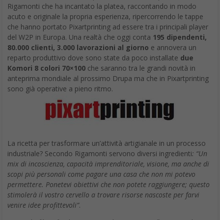
Rigamonti che ha incantato la platea, raccontando in modo
acuto e originale la propria esperienza, ripercorrendo le tappe
che hanno portato Pixartprinting ad essere tra i principali player
del W2P in Europa. Una realtà che oggi conta
195 dipendenti,
80.000 clienti, 3.000 lavorazioni al giorno
e annovera un
reparto produttivo dove sono state da poco installate
due
Komori 8 colori 70×100
che saranno tra le grandi novità in
anteprima mondiale al prossimo Drupa ma che in Pixartprinting
sono già operative a pieno ritmo.
La ricetta per trasformare un’attività artigianale in un processo
industriale? Secondo Rigamonti servono diversi ingredienti
: “Un
mix di incoscienza, capacità imprenditoriale, visione, ma anche di
scopi più personali come pagare una casa che non mi potevo
permettere. Ponetevi obiettivi che non potete raggiungere; questo
stimolerà il vostro cervello a trovare risorse nascoste per farvi
venire idee profittevoli”
.