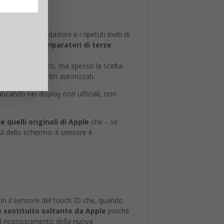
sparmio economico, ma spesso la scelta
 rispetto a centri autorizzati.
ncando nei display non ufficiali, non
e quelli originali di Apple
che – se
tà dello schermo: il sensore è
con il sensore del touch ID che, quando
 sostituito soltanto da Apple
poiché
el riconoscimento della nuova
 non si può dire per i problemi ai
oncedere ad altri la riparazione dei