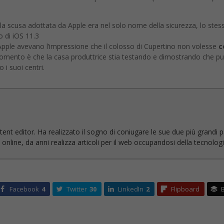
momento è che la casa produttrice stia testando e dimostrando che pu
i suoi centri.
ent editor. Ha realizzato il sogno di coniugare le sue due più grandi pas
line, da anni realizza articoli per il web occupandosi della tecnologia 
Facebook
4
Twitter
30
LinkedIn
2
Flipboard
B