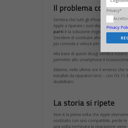
parti
è la soluzione migliore.
Decidere di sostituire altrove un displa
RE
più comoda e veloce per riavere in tempi 
Alla base di questi disagi sembra esserc
permette allo smartphone il riconoscim
Ebbene, nelle ultime ore è emerso che n
installati da riparatori terzi – con OS 1
disabilitato.
La storia si ripete
Non è la prima volta che Apple interviene
sostituito con uno compatibile, perde le 
una volta terminata la riparazione vien
componentistica installata.
Ma se per i due casi appena menzionati l
display di iPhone 8 dopo l’aggiornamento
Già da tempo i riparatori non ufficiali d