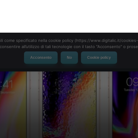
ili come specificato nella cookie policy (https://www.digitalic.it/cookie
cconsentire all’utilizzo di tali tecnologie con il tasto "Acconsento" o pro
Acconsento
No
Cookie policy
evice
Social Network
App
Automotive
Tech-News
emi con i display di iPhone