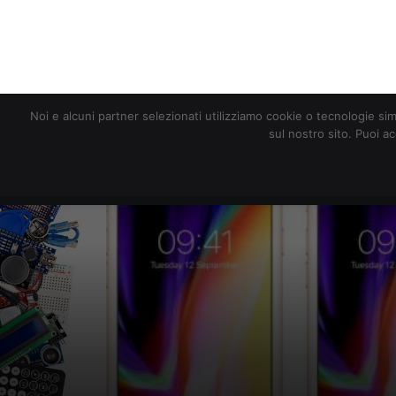
redazione@digitalic.it
Noi e alcuni partner selezionati utilizziamo cookie o tecnologie sim
sul nostro sito. Puoi a
Hardware & Software
D
iOS 11.3: probl
originali)