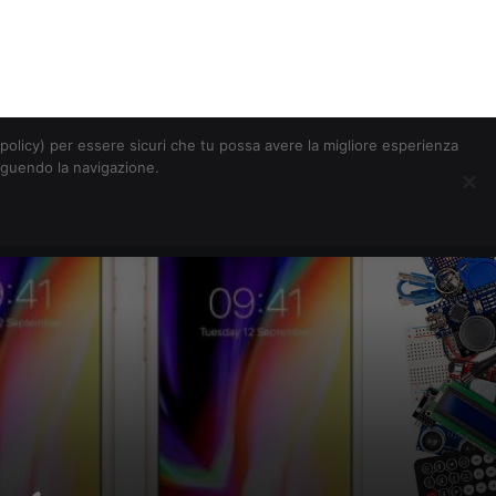
Chi siamo
Contatti
Pubblicità
s-policy) per essere sicuri che tu possa avere la migliore esperienza
seguendo la navigazione.
Eventi Digitalic
Cerca
 8 (anche