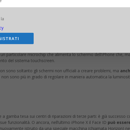
y di uno smartphone di fascia alta non è soltanto una questione di ri
GISTRATI
brevi il dispositivo funzionante recandosi presso un negozio più vicino
i un particolare microchip che alimenta lo schermo dell’iPhone che, ma
ento del sistema touchscreen.
on sono soltanto gli schermi non ufficiali a creare problemi, ma
anch
1.3 non sono più in grado di regolare in maniera automatica la luminosi
 a gamba tesa sui centri di riparazioni di terze parti: è già successo 
sue funzionalità. O ancora, nell’ultimo iPhone X il Face ID
può essere
e nuovamente istruito da una speciale macchina (chiamata Horizon) n
a scusa adottata da Apple era nel solo nome della sicurezza, lo stesso
 di iOS 11.3
i Apple avevano l’impressione che il colosso di Cupertino non volesse
c