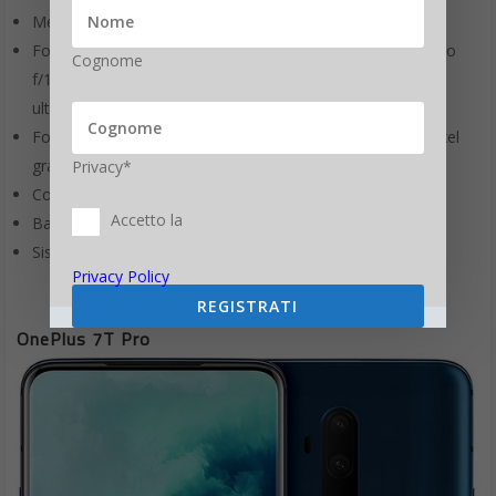
Memoria interna da 256 GB espandibile;
Fotocamera posteriore tripla da 48 megapixel grandangolo
Cognome
f/1.7 + 13 megapixel telefoto f/3 + 8 megapixel
ultragrandangolo f/2.2;
Fotocamera anteriore pop-up motorizzata da 16 megapixel
grandangolo f/2;
Privacy*
Connettività Wi-Fi 802.11 a/b/g/n/ac, Bluetooth 5, NFC;
Accetto la
Batteria da 4065 mAh;
Sistema operativo nativo Android 9.
Privacy Policy
REGISTRATI
OnePlus 7T Pro