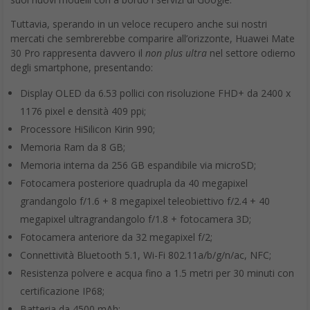
Tuttavia, sperando in un veloce recupero anche sui nostri
mercati che sembrerebbe comparire all’orizzonte, Huawei Mate
30 Pro rappresenta davvero il
non plus ultra
nel settore odierno
degli smartphone, presentando:
Display OLED da 6.53 pollici con risoluzione FHD+ da 2400 x
1176 pixel e densità 409 ppi;
Processore HiSilicon Kirin 990;
Memoria Ram da 8 GB;
Memoria interna da 256 GB espandibile via microSD;
Fotocamera posteriore quadrupla da 40 megapixel
grandangolo f/1.6 + 8 megapixel teleobiettivo f/2.4 + 40
megapixel ultragrandangolo f/1.8 + fotocamera 3D;
Fotocamera anteriore da 32 megapixel f/2;
Connettività Bluetooth 5.1, Wi-Fi 802.11a/b/g/n/ac, NFC;
Resistenza polvere e acqua fino a 1.5 metri per 30 minuti con
certificazione IP68;
Batteria da 4500 mAh;