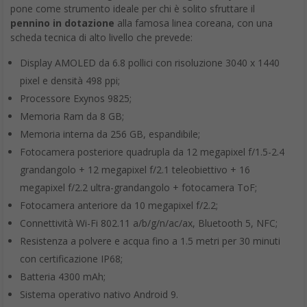
pone come strumento ideale per chi è solito sfruttare il
pennino in dotazione
alla famosa linea coreana, con una
scheda tecnica di alto livello che prevede:
Display AMOLED da 6.8 pollici con risoluzione 3040 x 1440
pixel e densità 498 ppi;
Processore Exynos 9825;
Memoria Ram da 8 GB;
Memoria interna da 256 GB, espandibile;
Fotocamera posteriore quadrupla da 12 megapixel f/1.5-2.4
grandangolo + 12 megapixel f/2.1 teleobiettivo + 16
megapixel f/2.2 ultra-grandangolo + fotocamera ToF;
Fotocamera anteriore da 10 megapixel f/2.2;
Connettività Wi-Fi 802.11 a/b/g/n/ac/ax, Bluetooth 5, NFC;
Resistenza a polvere e acqua fino a 1.5 metri per 30 minuti
con certificazione IP68;
Batteria 4300 mAh;
Sistema operativo nativo Android 9.