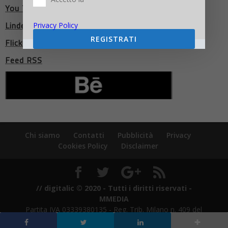
You Tube
LindedIn
Privacy Policy
REGISTRATI
Flickr
Feed RSS
Chi siamo
Contatti
Pubblicità
Privacy
Cookies Policy
Disclaimer
// digitalic © 2020 - Tutti i diritti riservati -
MMEDIA
Partita IVA 03339380135 - Reg. Trib. Milano n. 409 del
21/7/2011 - ROC n. 21424 del 3/8/2011