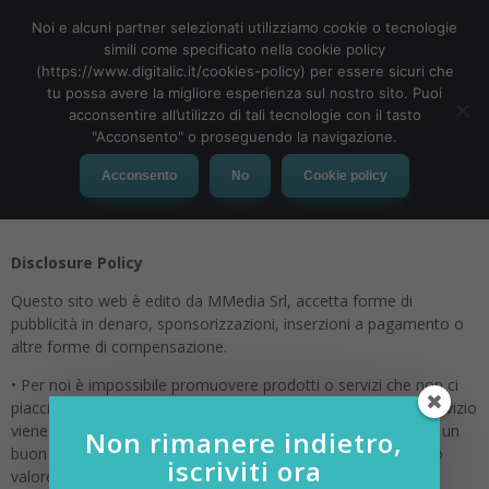
Noi e alcuni partner selezionati utilizziamo cookie o tecnologie
simili come specificato nella cookie policy
(https://www.digitalic.it/cookies-policy) per essere sicuri che
tu possa avere la migliore esperienza sul nostro sito. Puoi
MENU
acconsentire all’utilizzo di tali tecnologie con il tasto
"Acconsento" o proseguendo la navigazione.
Disclosure Policy
Acconsento
No
Cookie policy
Disclosure Policy
Questo sito web è edito da MMedia Srl, accetta forme di
pubblicità in denaro, sponsorizzazioni, inserzioni a pagamento o
altre forme di compensazione.
• Per noi è impossibile promuovere prodotti o servizi che non ci
piacciono, o convincano davvero, quindi un prodotto o un servizio
viene raccomandato o segnalato è perché pensiamo che sia un
Non rimanere indietro,
buon prodotto, sul serio. Se consideriamo qualcosa di scarso
iscriviti ora
valore te ne accorgerai lo diciamo oppure non ne parliamo