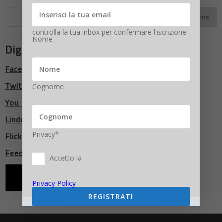
controlla la tua inbox per confermare l'iscrizione
Nome
Digitalic Network
Facebook
Twitter
Cognome
You Tube
LindedIn
Privacy*
Flickr
Feed RSS
Accetto la
Privacy Policy
REGISTRATI