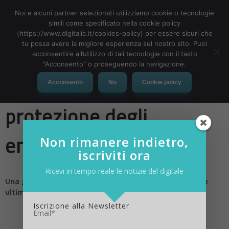
Noi e alcuni partner selezionati utilizziamo cookie o tecnologie
simili come specificato nella cookie policy
(https://www.digitalic.it/cookies-policy) per essere sicuri che
tu possa avere la migliore esperienza sul nostro sito. Puoi
MENU
acconsentire all’utilizzo di tali tecnologie con il tasto
"Acconsento" o proseguendo la navigazione.
Guida pratica alla
Acconsento
No
Cookie policy
protezione degli
endpoint
Non rimanere indietro,
iscriviti ora
Ricevi in tempo reale le notizie del digitale
Una guida realistica per combattere i ransomware e le
ultime minacce informatiche
Iscrizione alla Newsletter
Email*