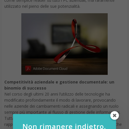
come semplice reader su tutti i PC aziendali, ma raramente
utilizzato nel pieno delle sue potenzialità.
Competitività aziendale e gestione documentale: un
binomio di successo
Nel corso degli ultimi 20 anni l’utilizzo delle tecnologie ha
modificato profondamente il modo di lavorare, provocando
nelle aziende dei cambiamenti radicali e assegnando un ruolo
sempre più importante al flusso di gestione delle informazioni.
Tuttavia si riscontra spesso che proprio questo aspetto
Non rimanere indietro,
rappresenta una fonte di possibili problemi e rallentamenti, che