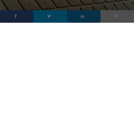
Oro 18 carati e diamanti
per due notebook da
record
DA
FRANCESCO MARINO
|
6 APR 2016
|
HARDWARE &
SOFTWARE
|
Il lusso in formato hi-tech. HP ha annunciato due
notebook fatti interamente in oro 18 carati e
diamanti. Sono stati progettati da due designer Tord
Boontje e Jess Hannah. Si tratta di due modelli
distinti, entrambi realizzati sulla base del notebook
Spectre da 13,33 pollici. Quanto costano? In realtà lo