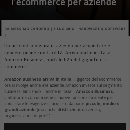
DA
FRANCESCO MARINO
|
2 LUG 2018
|
HARDWARE &
SOFTWARE
|
Un Microsoft Surface pieghevole e tascabile per
sfidare gli smartphone. Il nuovo Surface potrebbe
essere lanciato entro la fine dell’anno.
Un
Microsoft Surface pieghevole
e tascabile per far svanire
le linee di demarcazione tra il mobile e il fisso: il dispositivo
potrebbe essere lanciato già entro la fine dell’anno.