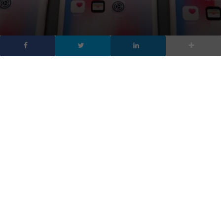
Samsung Galaxy X tutto ciò che sappiamo sullo smartphone
pieghevole
Huawei vuole lanciare lo smartphone pieghevole prima di
Samsung
Apple: un iPhone Pieghevole in arrivo nel 2020
Francesco Marino
Giornalista esperto di tecnologia, da oltre 20
anni si occupa di innovazione, mondo digitale,
hardware, software e social. È stato direttore
editoriale della rivista scientifica Newton e ha lavorato per 11
anni al Gruppo Sole 24 Ore. È il fondatore e direttore
responsabile di Digitalic