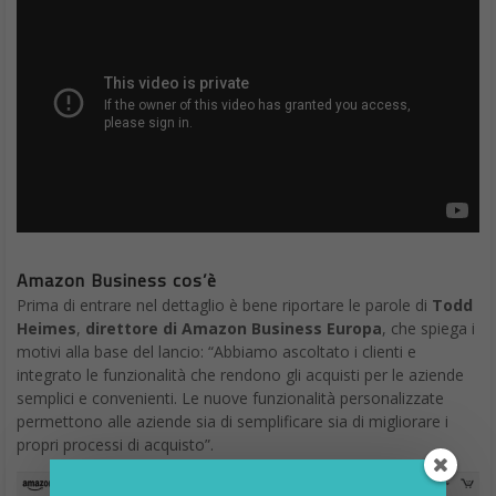
Il progetto Andromeda che potrebbe diventare il Microsoft
Surface Pieghevole
Microsoft Surface pieghevole
L’azienda intende creare una nuova categoria di dispositivi
grazie al suo progetto “Andromeda”, si tratta di un
dispositivo Surface pieghevole e tascabile.
“Si tratta di un nuova forma per un dispositivo Surface
pieghevole e tascabile che unisce esperienze hardware e
software innovative per creare un’esperienza di elaborazione
davvero personale e versatile,” recita un documento interno
“Sfumerà le linee di demarcazione tra mobile e computer
stazionario”.
Microsoft Surface pieghevole caratteristiche
Microsoft prevede di tentare un rilascio del nuovo dispositivo
entro la fine dell’anno
, ma la società potrebbe anche