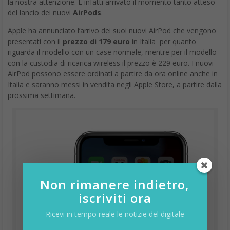
la nostra attenzione. È infatti arrivato il momento tanto atteso
del lancio dei nuovi
AirPods
.
Apple ha annunciato l’arrivo dei suoi nuovi AirPod che vengono
presentati con il
prezzo di 179 euro
in Italia per quanto
riguarda il modello con un case normale, mentre per il modello
con la custodia di ricarica wireless il prezzo è 229 euro. I nuovi
AirPod possono essere ordinati a partire da ora online anche in
Italia e saranno messi in vendita negli Apple Store, a partire dalla
prossima settimana.
Non rimanere indietro,
iscriviti ora
Ricevi in tempo reale le notizie del digitale