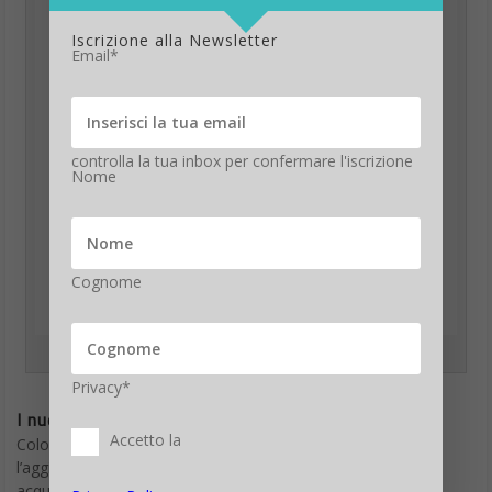
Iscrizione alla Newsletter
Email*
controlla la tua inbox per confermare l'iscrizione
Nome
Cognome
Apple annuncia AirPod con ricarica wireless e comandi vocali
Privacy*
I nuovi Apple AirPods
Accetto la
Coloro che desiderano semplicemente effettuare
l’aggiornamento alla custodia di ricarica wireless possono
acquistarla a 89 euro presso i rivenditori autorizzati Apple.