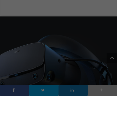
Oculus Rift S esce in
primavera: le
caratteristiche svelate