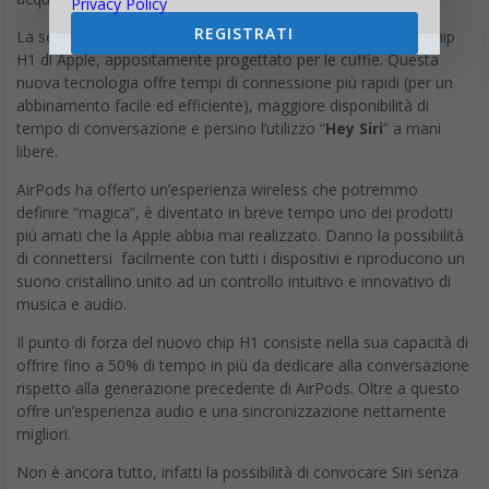
Privacy Policy
REGISTRATI
La seconda generazione di Apple AirPods include il nuovo chip
H1 di Apple, appositamente progettato per le cuffie. Questa
nuova tecnologia offre tempi di connessione più rapidi (per un
abbinamento facile ed efficiente), maggiore disponibilità di
tempo di conversazione e persino l’utilizzo “
Hey Siri
” a mani
libere.
AirPods ha offerto un’esperienza wireless che potremmo
definire “magica”, è diventato in breve tempo uno dei prodotti
più amati che la Apple abbia mai realizzato. Danno la possibilità
di connettersi facilmente con tutti i dispositivi e riproducono un
suono cristallino unito ad un controllo intuitivo e innovativo di
musica e audio.
Il punto di forza del nuovo chip H1 consiste nella sua capacità di
offrire fino a 50% di tempo in più da dedicare alla conversazione
rispetto alla generazione precedente di AirPods. Oltre a questo
offre un’esperienza audio e una sincronizzazione nettamente
migliori.
Non è ancora tutto, infatti la possibilità di convocare Siri senza