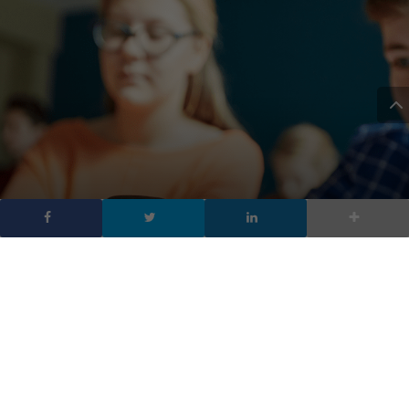
La Francia vieta
smartphone e tablet
nelle scuole
DA
FRANCESCO MARINO
|
3 AGO 2018
|
HARDWARE &