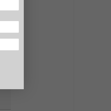
sta
ando il
ai la