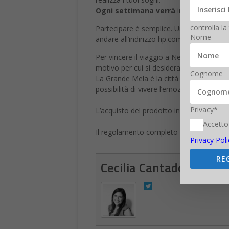
Ogni settimana verrà
inoltre messo in
controlla la
Partecipare è semplice. Una volta acqui
Nome
andare all’indirizzo hp.com/it/vincinewyor
Per vincere il viaggio a New York, bisogn
motivo per cui si desidera visitare New 
Cognome
La Grande Mela è la città che non dorme m
possibilità di vivere l’emozione dei grat
Privacy*
L’acquisto del prodotto in promozione potr
Accetto
Il regolamento completo è disponibile s
Privacy Poli
RE
Cecilia Cantadore