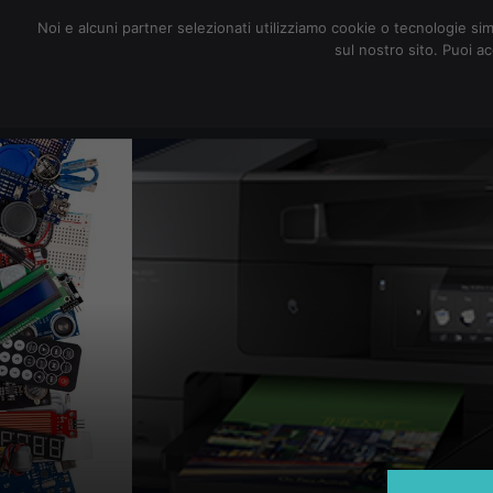
redazione@digitalic.it
Noi e alcuni partner selezionati utilizziamo cookie o tecnologie sim
sul nostro sito. Puoi a
Hardware & Software
D