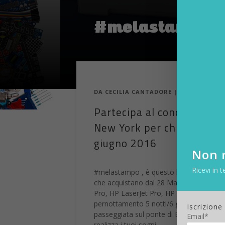
#melastampo : 
DA
CECILIA CANTADORE
|
2 APR 2016
|
Partecipa al concorso, se
New York per chi acquista
giugno 2016
Non r
Ricevi in t
#melastampo , è questo l’hashtag che acc
che acquistano dal 28 Marzo al 5 giugn
Pro, HP LaserJet Pro, HP Color LaserJet 
pernottamento 5 notti/6 giorni), nella c
Iscrizione
passeggiata sul ponte di Brooklyn, la qui
Email*
realizza i tuoi sogni.