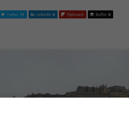
Twitter
11
LinkedIn
0
Flipboard
Buffer
0