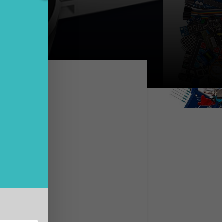
o a
ienti
eJet
 HP