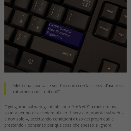
“Metti una spunta se sei d’accordo con la licenza d’uso e sul
trattamento dei tuoi dati”
Ogni giorno sul web gli utenti sono “
costretti
” a mettere una
spunta per poter accedere all’uso di servizi o prodotti sul web –
e non solo –, accettando condizioni d’uso dei propri dati e
prestando il consenso per qualcosa che spesso si ignora.