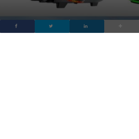
I migliori prodotti
tecnologici del 2017: la
lista
DA
FRANCESCO MARINO
|
8 DIC 2017
|
HARDWARE & SOFTWARE
|
Tra i migliori prodotti tecnologici 2017 c’è una
console di gioco, telefonini, un drone e altro ancora.
Ecco le novità tecnologiche più interessanti 2017
I
migliori prodotti tecnologici 2017
sono soprattutto degli
aggiornamenti di categorie di prodotti esistenti. Il 2017,
insomma è stato un anno relativamente tranquillo per i prodotti