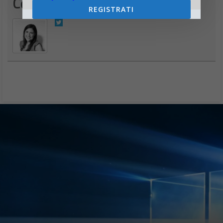
Cecilia Cantadore
REGISTRATI