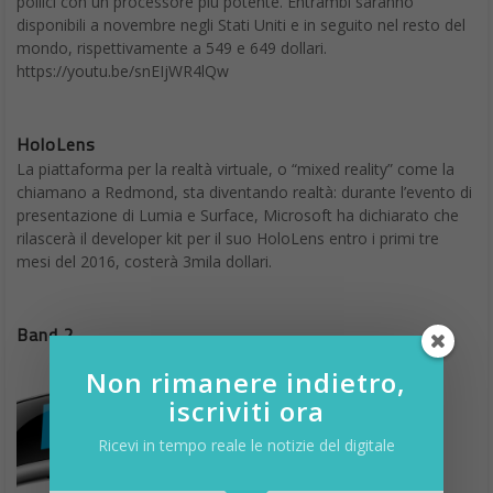
pollici con un processore più potente. Entrambi saranno
disponibili a novembre negli Stati Uniti e in seguito nel resto del
mondo, rispettivamente a 549 e 649 dollari.
https://youtu.be/snEIjWR4lQw
HoloLens
La piattaforma per la realtà virtuale, o “mixed reality” come la
chiamano a Redmond, sta diventando realtà: durante l’evento di
presentazione di Lumia e Surface, Microsoft ha dichiarato che
rilascerà il developer kit per il suo HoloLens entro i primi tre
mesi del 2016, costerà 3mila dollari.
Band 2
Non rimanere indietro,
iscriviti ora
Ricevi in tempo reale le notizie del digitale