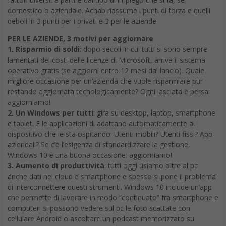
domestico o aziendale. Achab riassume i punti di forza e quelli
deboli in 3 punti per i privati e 3 per le aziende.
PER LE AZIENDE, 3 motivi per aggiornare
1. Risparmio di soldi
: dopo secoli in cui tutti si sono sempre
lamentati dei costi delle licenze di Microsoft, arriva il sistema
operativo gratis (se aggiorni entro 12 mesi dal lancio). Quale
migliore occasione per un’azienda che vuole risparmiare pur
restando aggiornata tecnologicamente? Ogni lasciata è persa:
aggiorniamo!
2. Un Windows per tutti
: gira su desktop, laptop, smartphone
e tablet. E le applicazioni di adattano automaticamente al
dispositivo che le sta ospitando. Utenti mobili? Utenti fissi? App
aziendali? Se c’è l’esigenza di standardizzare la gestione,
Windows 10 è una buona occasione: aggiorniamo!
3. Aumento di produttività
: tutti oggi usiamo oltre al pc
anche dati nel cloud e smartphone e spesso si pone il problema
di interconnettere questi strumenti. Windows 10 include un’app
che permette di lavorare in modo “continuato” fra smartphone e
computer: si possono vedere sul pc le foto scattate con
cellulare Android o ascoltare un podcast memorizzato su