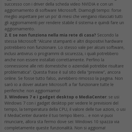
successo con i driver della scheda video NVIDIA e con un
aggiornamento di software Microsoft. Diamogli tempo: forse
meglio aspettare per un po’ di mesi che vengano rilasciati tutti
gli aggiornamenti per rendere stabile il sistema e quindi fare un
aggiornamento.
2. E se non funziona nella mia rete di casa?
Secondo la
stessa Microsoft “Alcune stampanti e altri dispositivi hardware
potrebbero non funzionare. Lo stesso vale per alcuni software,
inclusi antivirus o programmi di sicurezza, i quali potrebbero
anche non essere installati correttamente. Perfino la
connessione alle reti domestiche o aziendali potrebbe risultare
problematica”. Questa frase è sul sito della “preview”, ancora
online. Se fosse tutto falso, avrebbero rimosso la pagina. Non
sarò io a dover aiutare Microsoft a far funzionare tutte le
periferiche: non aggiorniamo!
3. Windows 7 e i gadget desktop o MediaCenter
: se usi
Windows 7 con i gadget desktop per vedere le previsioni del
tempo, la temperatura della CPU, il valore delle tue azioni, o usi
il MediaCenter durante il tuo tempo libero… e non vi puoi
rinunciare, allora sta fermo dove sei: Windows 10 spazza via
completamente queste funzionalità. Non si aggiorna!