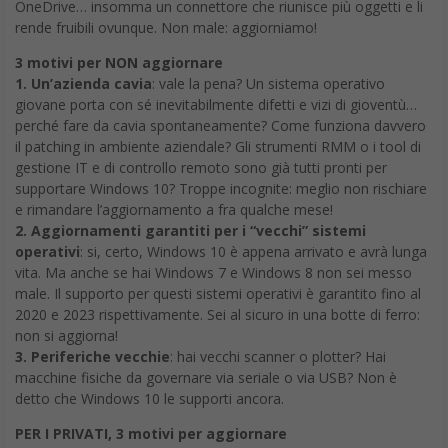
OneDrive… insomma un connettore che riunisce più oggetti e li
rende fruibili ovunque. Non male: aggiorniamo!
3 motivi per NON aggiornare
1. Un’azienda cavia
: vale la pena? Un sistema operativo
giovane porta con sé inevitabilmente difetti e vizi di gioventù…
perché fare da cavia spontaneamente? Come funziona davvero
il patching in ambiente aziendale? Gli strumenti RMM o i tool di
gestione IT e di controllo remoto sono già tutti pronti per
supportare Windows 10? Troppe incognite: meglio non rischiare
e rimandare l’aggiornamento a fra qualche mese!
2. Aggiornamenti garantiti per i “vecchi” sistemi
operativi
: si, certo, Windows 10 è appena arrivato e avrà lunga
vita. Ma anche se hai Windows 7 e Windows 8 non sei messo
male. Il supporto per questi sistemi operativi è garantito fino al
2020 e 2023 rispettivamente. Sei al sicuro in una botte di ferro:
non si aggiorna!
3. Periferiche vecchie
: hai vecchi scanner o plotter? Hai
macchine fisiche da governare via seriale o via USB? Non è
detto che Windows 10 le supporti ancora.
PER I PRIVATI, 3 motivi per aggiornare