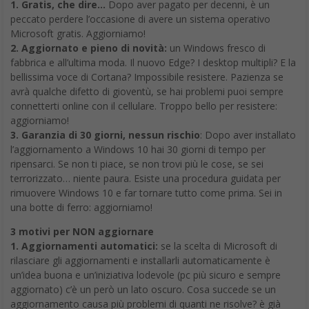
1. Gratis, che dire…
Dopo aver pagato per decenni, è un
peccato perdere l’occasione di avere un sistema operativo
Microsoft gratis. Aggiorniamo!
2. Aggiornato e pieno di novità:
un Windows fresco di
fabbrica e all’ultima moda. Il nuovo Edge? I desktop multipli? E la
bellissima voce di Cortana? Impossibile resistere. Pazienza se
avrà qualche difetto di gioventù, se hai problemi puoi sempre
connetterti online con il cellulare. Troppo bello per resistere:
aggiorniamo!
3. Garanzia di 30 giorni, nessun rischio
: Dopo aver installato
l’aggiornamento a Windows 10 hai 30 giorni di tempo per
ripensarci. Se non ti piace, se non trovi più le cose, se sei
terrorizzato… niente paura. Esiste una procedura guidata per
rimuovere Windows 10 e far tornare tutto come prima. Sei in
una botte di ferro: aggiorniamo!
3 motivi per NON aggiornare
1. Aggiornamenti automatici:
se la scelta di Microsoft di
rilasciare gli aggiornamenti e installarli automaticamente è
un’idea buona e un’iniziativa lodevole (pc più sicuro e sempre
aggiornato) c’è un però un lato oscuro. Cosa succede se un
aggiornamento causa più problemi di quanti ne risolve? è già