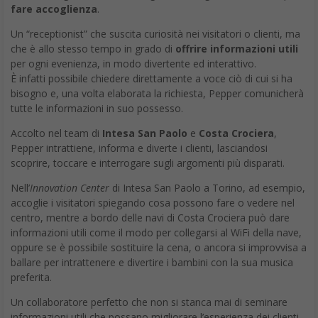
fare accoglienza
.
Un “receptionist” che suscita curiosità nei visitatori o clienti, ma
che è allo stesso tempo in grado di
offrire informazioni utili
per ogni evenienza, in modo divertente ed interattivo.
È infatti possibile chiedere direttamente a voce ciò di cui si ha
bisogno e, una volta elaborata la richiesta, Pepper comunicherà
tutte le informazioni in suo possesso.
Accolto nel team di
Intesa San Paolo
e
Costa Crociera
,
Pepper intrattiene, informa e diverte i clienti, lasciandosi
scoprire, toccare e interrogare sugli argomenti più disparati.
Nell’
Innovation Center
di Intesa San Paolo a Torino, ad esempio,
accoglie i visitatori spiegando cosa possono fare o vedere nel
centro, mentre a bordo delle navi di Costa Crociera può dare
informazioni utili come il modo per collegarsi al WiFi della nave,
oppure se è possibile sostituire la cena, o ancora si improvvisa a
ballare per intrattenere e divertire i bambini con la sua musica
preferita.
Un collaboratore perfetto che non si stanca mai di seminare
informazioni utili che possano migliorare l’esperienza dei clienti,