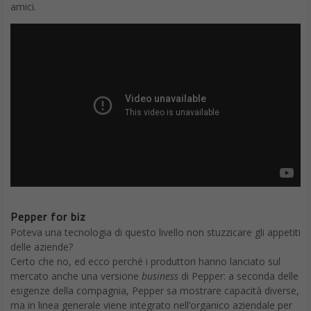
amici.
Pepper for biz
Poteva una tecnologia di questo livello non stuzzicare gli appetiti
delle aziende?
Certo che no, ed ecco perché i produttori hanno lanciato sul
mercato anche una versione
business
di Pepper: a seconda delle
esigenze della compagnia, Pepper sa mostrare capacità diverse,
ma in linea generale viene integrato nell’organico aziendale per