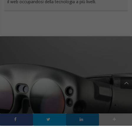
il web occupandosi della tecnologia a più livelli.
Magic Leap One: il visore