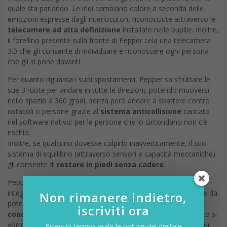
quale sta parlando. Le iridi cambiano colore a seconda delle
emozioni espresse dagli interlocutori, riconosciute attraverso le
telecamere ad alta definizione
installate nelle pupille. Inoltre,
il forellino presente sulla fronte di Pepper cela una telecamera
3D che gli consente di individuare e riconoscere ogni persona
che gli si pone davanti.
Per quanto riguarda i suoi spostamenti, Pepper sa sfruttare le
sue 3 ruote per andare in tutte le direzioni, potendo muoversi
nello spazio a 360 gradi, senza però andare a sbattere contro
ostacoli o persone grazie al
sistema anticollisione
caricato
nel software nativo: per le persone che lo circondano non c’è
rischio.
Inoltre, se qualcuno dovesse colpirlo inavvertitamente, il suo
sistema di equilibrio (attraverso sensori e capacità meccaniche)
gli consente di
restare in piedi senza cadere
.
Pepper sa anche connettersi a internet: grazie al modulo WiFi
integrato, l’androide è sempre connesso online, in modo tale da
Non rimanere indietro,
poter soddisfare ogni curiosità riguardo ad esempio le
iscriviti ora
condizioni meteorologiche
,
news
,
ricette
, e tutto quanto si
vorrebbe scoprire surfando sul web da un pc, ma in modo più
Ricevi in tempo reale le notizie del digitale