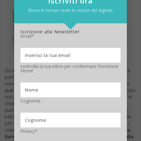
iscriviti ora
Ricevi in tempo reale le notizie del digitale
Iscrizione alla Newsletter
Email*
controlla la tua inbox per confermare l'iscrizione
Da un certo punto di vista non ci stupisce il lancio della nuova
Nome
periferica avvenuta nel quartier generale Xerox lo scorso 23
novembre. Da un altro punto di vista lo stupore si impone, se
guardiamo alle caratteristiche qualitative della stampa realizzata
con questo piccolo, grande gioiellino. Phaser 7800 consente di
Cognome
creare in modo rapido materiale pubblicitario, supporti per il
punto vendita, prototipi di packaging e materiale marketing il
tutto con colori brillanti e vivaci. “La nuova stampante è ideale
per i professionisti della comunicazione grafica, i fotografi e i
creativi di qualsiasi settore”, ha commentato
Daniele Puccio,
Privacy*
European Channel Group General Manager di Xerox Italia
.