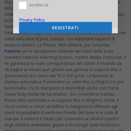
Ma vediamo un po’ di cosa è capace la nuova arrivata di casa
Accetto la
Xerox. Una risoluzione pari a 1200 x 2400 dpi in grado di
evidenziare dettagli di immagini, fotografie e grafici garantendo
Privacy Policy
la massima fedeltà del colore. Inoltre la presenza di una
funzione avanzata come PhaserMeter Colour Measurement
REGISTRATI
Device powered by X-Rite consente di verificare la precisione dei
colori nella fase di post stampa, con importanti risparmi di
tempo e denaro. La Phaser 7800 detiene, poi, la licenza
Pantone
per la riproduzione ottimale dei colori della scala
standard Pantone Matching System, mentre Adobe PostScript 3
ne garantisce la reale corrispondenza del colore. Il modello da
45 pagine al minuto può gestire una gamma di supporti fino a
grammature che vanno dai 75 a 350 g/m2. La funzione di
stampa automatica fronte/retro su carte fino a 256g/m2 è una
funzionalità, ma la stampante è disponibile anche con l’Extra
Heavy Duty Media Kit facoltativo, che consente la stampa
fronte-retro automatica su supporti fino a 300g/m2. Infine, il
touch screen a colori semplifica la navigazione offrendo agli
utenti la possibilità di verificare il livello del toner e le code di
stampa. Il sistema è ideato per consentire ai clienti il rispetto
degli obiettivi ambientali, grazie a tecnologie quali l’inchiostro
Emulsion Aggregation (EA) e il motore di stampa Hi-Q LED, che