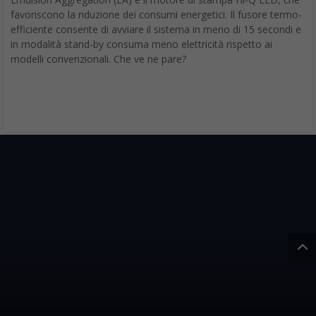
favoriscono la riduzione dei consumi energetici. Il fusore termo-
efficiente consente di avviare il sistema in meno di 15 secondi e
in modalità stand-by consuma meno elettricità rispetto ai
modelli convenzionali. Che ve ne pare?