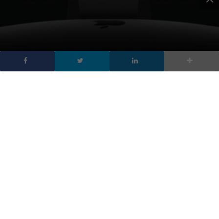
Prezzo iMac Pro in italia:
parte da 5.599 € e
supera i 15.000 €
DA
FRANCESCO MARINO
|
13 DIC 2017
|
HARDWARE &
SOFTWARE
|
iMac Pro il prezzo in Italia parte da 5.599 euro e
l’uscita ufficiale è il 14 dicembre. Un modello molto
atteso con un prezzo alto
Finalmente c’è la data di uscita dell’iMac Pro: l’uscita ufficiale è il