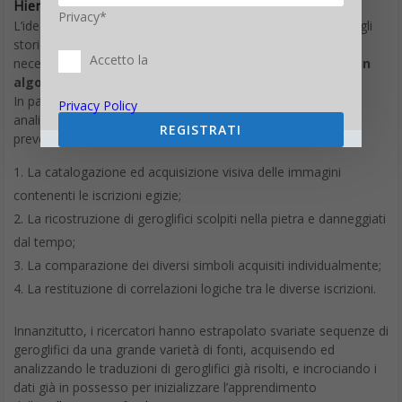
Hieroglyphics Initiative
Privacy*
L’idea è molto semplice: Ubisoft ha chiesto ai ricercatori e agli
storici di unire le forze per l’immane e complesso lavoro
Accetto la
necessario per raggiungere l’obiettivo: la messa a punto di
un
algoritmo capace di tradurre la lingua arcaica
.
In particolare, la costruzione di questo sistema, capace di
Privacy Policy
analizzare e riconoscere le diverse sequenze di geroglifici,
REGISTRATI
prevede:
La catalogazione ed acquisizione visiva delle immagini
contenenti le iscrizioni egizie;
La ricostruzione di geroglifici scolpiti nella pietra e danneggiati
dal tempo;
La comparazione dei diversi simboli acquisiti individualmente;
La restituzione di correlazioni logiche tra le diverse iscrizioni.
Innanzitutto, i ricercatori hanno estrapolato svariate sequenze di
geroglifici da una grande varietà di fonti, acquisendo ed
analizzando le traduzioni di geroglifici già risolti, e incrociando i
dati già in possesso per inizializzare l’apprendimento