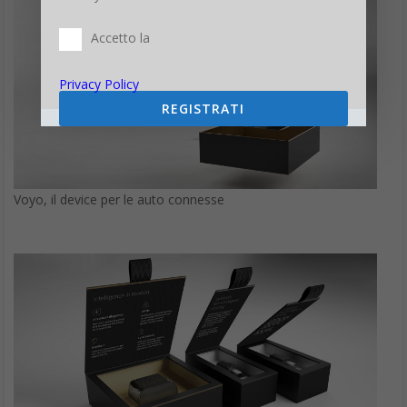
Accetto la
Privacy Policy
REGISTRATI
Voyo, il device per le auto connesse