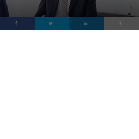
HP, l’innovazione che
cambia la stampa laser
DA
FRANCESCO MARINO
|
25 OTT 2015
|
EVENTI DIGITALIC
,
HARDWARE & SOFTWARE
,
TECH-NEWS
|
Hp innova la tecnologia delle stampanti laser con
JetIntelligence, che cambia, attraverso la
nanotecnologia, il toner e di conseguenza tutta la
stampante
Sono il fulcro dell’elaborazione dei flussi documentali, i punti di
snodo in cui convergono i contenuti, in entrata e uscita, delle