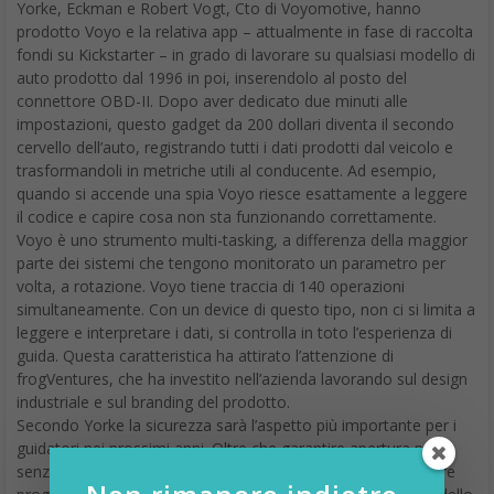
Yorke, Eckman e Robert Vogt, Cto di Voyomotive, hanno
prodotto Voyo e la relativa app – attualmente in fase di raccolta
fondi su Kickstarter – in grado di lavorare su qualsiasi modello di
auto prodotto dal 1996 in poi, inserendolo al posto del
connettore OBD-II. Dopo aver dedicato due minuti alle
impostazioni, questo gadget da 200 dollari diventa il secondo
cervello dell’auto, registrando tutti i dati prodotti dal veicolo e
trasformandoli in metriche utili al conducente. Ad esempio,
quando si accende una spia Voyo riesce esattamente a leggere
il codice e capire cosa non sta funzionando correttamente.
Voyo è uno strumento multi-tasking, a differenza della maggior
parte dei sistemi che tengono monitorato un parametro per
volta, a rotazione. Voyo tiene traccia di 140 operazioni
simultaneamente. Con un device di questo tipo, non ci si limita a
leggere e interpretare i dati, si controlla in toto l’esperienza di
guida. Questa caratteristica ha attirato l’attenzione di
frogVentures, che ha investito nell’azienda lavorando sul design
industriale e sul branding del prodotto.
Secondo Yorke la sicurezza sarà l’aspetto più importante per i
guidatori nei prossimi anni. Oltre che garantire apertura porte
senza chiavi e chiusura/apertura da remoto, Voyo può essere