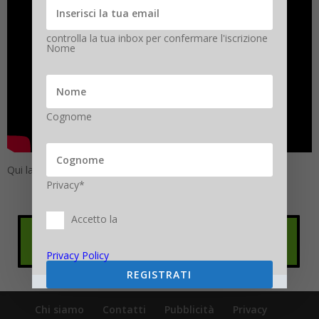
controlla la tua inbox per confermare l'iscrizione
Nome
Cognome
Qui la diretta Social
#NonApriteQuellaEmail
Privacy*
Accetto la
Privacy Policy
REGISTRATI
Chi siamo
Contatti
Pubblicità
Privacy