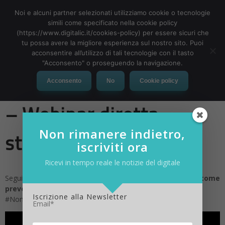
Noi e alcuni partner selezionati utilizziamo cookie o tecnologie
simili come specificato nella cookie policy
(https://www.digitalic.it/cookies-policy) per essere sicuri che
tu possa avere la migliore esperienza sul nostro sito. Puoi
MENU
acconsentire all’utilizzo di tali tecnologie con il tasto
"Acconsento" o proseguendo la navigazione.
Non Aprite Quella Email
Acconsento
No
Cookie policy
– Webinar diretta
Non rimanere indietro,
streaming
iscriviti ora
Ricevi in tempo reale le notizie del digitale
Segui il webinar 2.0
“I nuovi metodi usati dagli hacker e come
prevenire i danni a te e alla tua azienda”
Iscrizione alla Newsletter
#NonApriteQuellaEmail con
Deda Cloud
.
Email*