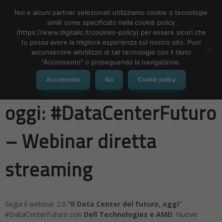
Noi e alcuni partner selezionati utilizziamo cookie o tecnologie
simili come specificato nella cookie policy
(https://www.digitalic.it/cookies-policy) per essere sicuri che
tu possa avere la migliore esperienza sul nostro sito. Puoi
MENU
acconsentire all’utilizzo di tali tecnologie con il tasto
"Acconsento" o proseguendo la navigazione.
Il Data Center del futuro,
Acconsento
No
Cookie policy
oggi: #DataCenterFuturo
– Webinar diretta
streaming
Segui il webinar 2.0
“Il Data Center del futuro, oggi”
#DataCenterFuturo con
Dell Technologies e AMD
. Nuove