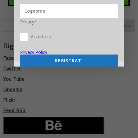
Privacy*
Accetto la
Digitalic Network
Privacy Policy
Facebook
REGISTRATI
Twitter
You Tube
LindedIn
Flickr
Feed RSS