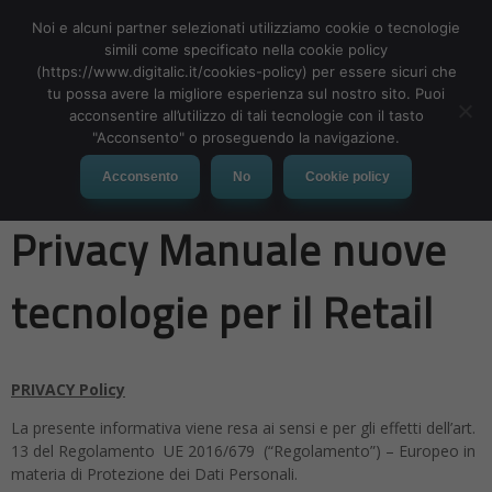
Noi e alcuni partner selezionati utilizziamo cookie o tecnologie
simili come specificato nella cookie policy
(https://www.digitalic.it/cookies-policy) per essere sicuri che
tu possa avere la migliore esperienza sul nostro sito. Puoi
MENU
acconsentire all’utilizzo di tali tecnologie con il tasto
"Acconsento" o proseguendo la navigazione.
Privacy – Informativa
Acconsento
No
Cookie policy
Privacy Manuale nuove
tecnologie per il Retail
PRIVACY Policy
La presente informativa viene resa ai sensi e per gli effetti dell’art.
13 del Regolamento UE 2016/679 (“Regolamento”) – Europeo in
materia di Protezione dei Dati Personali.