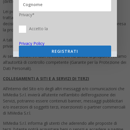
(diritto alla portabilità).
Lei potrà inoltre opporsi al trattamento anche nel caso di
Privacy*
trattamento per finalità di marketing diretto e a un processo
decisionale automatizzato relativo alle persone fisiche, compresa
Accetto la
la profilazione.
A tali fini, le richieste andranno rivolte via e-mail all’indirizzo
Privacy Policy
privacy@mmedia.info.
REGISTRATI
Ai sensi dell’art. 77 GDPR, infine, Lei ha diritto di proporre reclamo
all’autorità di controllo competente (Garante per la Protezione dei
Dati Personali).
COLLEGAMENTI A SITI E A SERVIZI DI TERZI
All’interno del Sito e/o degli altri messaggi e/o comunicazioni che
MMedia S.r.l. invierà all’utente nell’ambito dell’erogazione dei
Servizi, potranno essere contenuti banner, messaggi pubblicitari
e/o inserzioni di soggetti terzi, inserzionisti o partner commerciali
di MMedia S.r.l.
MMedia S.r.l. informa gli utenti che aderendo alle proposte di
terzi, l’utente potrà acquistare beni o servizi e accedere a pagine