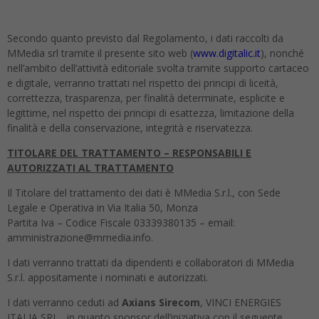
Secondo quanto previsto dal Regolamento, i dati raccolti da
MMedia srl tramite il presente sito web (
www.digitalic.it
), nonché
nell’ambito dell’attività editoriale svolta tramite supporto cartaceo
e digitale, verranno trattati nel rispetto dei principi di liceità,
correttezza, trasparenza, per finalità determinate, esplicite e
legittime, nel rispetto dei principi di esattezza, limitazione della
finalità e della conservazione, integrità e riservatezza.
TITOLARE DEL TRATTAMENTO – RESPONSABILI E
AUTORIZZATI AL TRATTAMENTO
Il Titolare del trattamento dei dati è MMedia S.r.l., con Sede
Legale e Operativa in Via Italia 50, Monza
Partita Iva – Codice Fiscale 03339380135 – email:
amministrazione@mmedia.info.
I dati verranno trattati da dipendenti e collaboratori di MMedia
S.r.l. appositamente i nominati e autorizzati.
I dati verranno ceduti ad
Axians Sirecom
, VINCI ENERGIES
ITALIA SRL, in quanto sponsor dell’iniziativa con il seguente