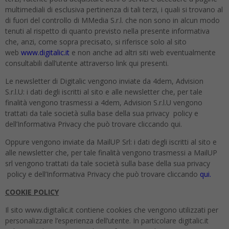
multimediali di esclusiva pertinenza di tali terzi, i quali si trovano al
di fuori del controllo di MMedia S.r.l. che non sono in alcun modo
tenuti al rispetto di quanto previsto nella presente informativa
che, anzi, come sopra precisato, si riferisce solo al sito
web
www.digitalic.it
e non anche ad altri siti web eventualmente
consultabili dall’utente attraverso link qui presenti.
Le newsletter di Digitalic vengono inviate da 4dem, Advision
S.r.l.U: i dati degli iscritti al sito e alle newsletter che, per tale
finalità vengono trasmessi a 4dem, Advision S.r.l.U vengono
trattati da tale società sulla base della sua privacy policy e
dell’Informativa Privacy che può trovare cliccando qui.
Oppure vengono inviate da MailUP Srl: i dati degli iscritti al sito e
alle newsletter che, per tale finalità vengono trasmessi a MailUP
srl vengono trattati da tale società sulla base della sua privacy
policy e dell’Informativa Privacy che può trovare cliccando
qui.
COOKIE POLICY
Il sito www.digitalic.it contiene cookies che vengono utilizzati per
personalizzare l’esperienza dell’utente. In particolare digitalic.it