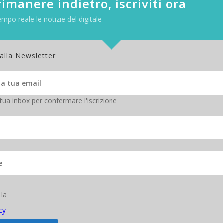
imanere indietro, iscriviti ora
empo reale le notizie del digitale
 alla Newsletter
 tua inbox per confermare l'iscrizione
 la
agile
cy