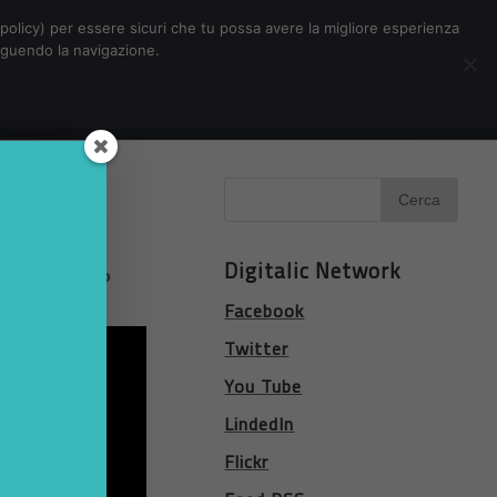
Chi siamo
Contatti
Pubblicità
s-policy) per essere sicuri che tu possa avere la migliore esperienza
seguendo la navigazione.
Eventi Digitalic
Cerca
Digitalic Network
V RAI
il 5 giugno
Facebook
Twitter
You Tube
LindedIn
Flickr