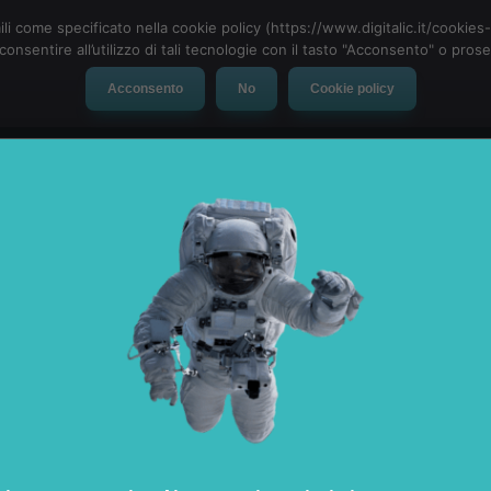
ili come specificato nella cookie policy (https://www.digitalic.it/cookie
cconsentire all’utilizzo di tali tecnologie con il tasto "Acconsento" o pro
Acconsento
No
Cookie policy
evice
Social Network
App
Automotive
Tech-News
gile dagli studi TV RAI
 Live Webinar 2.0 #CAagile trasmesso in diretta streaming dagli Studi T