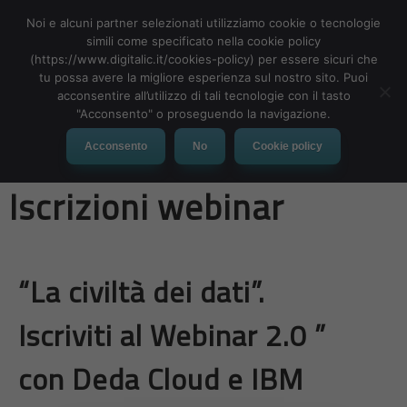
Noi e alcuni partner selezionati utilizziamo cookie o tecnologie
simili come specificato nella cookie policy
(https://www.digitalic.it/cookies-policy) per essere sicuri che
tu possa avere la migliore esperienza sul nostro sito. Puoi
MENU
acconsentire all’utilizzo di tali tecnologie con il tasto
"Acconsento" o proseguendo la navigazione.
La civiltà dei dati –
Acconsento
No
Cookie policy
Iscrizioni webinar
“La civiltà dei dati”.
Iscriviti al Webinar 2.0 ”
con
Deda Cloud e IBM